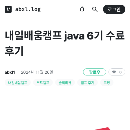
abxl.log
로그인
내일배움캠프 java 6기 수료
후기
abxl1
·
2024년 11월 26일
팔로우
0
내일배움캠프
부트캠프
솔직리뷰
캠프 후기
코딩