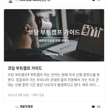
코딩 부트캠프 가이드
코딩 부트캠프❓ 부트캠프 라는 단어는 원래 미국 신병 훈련소를 뜻
한다. 징집되어 가는 우리나라 군대와 달리 지원해서 가는 미국 군
대는 신병 훈련 기간 동안 낙오자가 발생하다고 한다. 매주 마다 특
정한 훈련이 있고 그 훈련을 통과해야만 다음 훈련을 진행할 수 있
다. 단기
...
2021년 8월 19일
·
1
개의 댓글
by
개발자재영
35