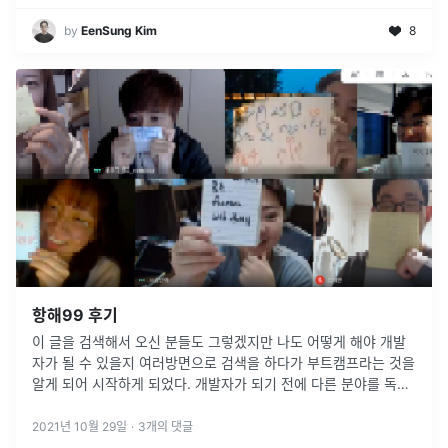
by
EenSung Kim
8
항해99 후기
이 글을 검색해서 오신 분들도 그렇겠지만 나도 어떻게 해야 개발
자가 될 수 있을지 여러방면으로 검색을 하다가 부트캠프라는 것을
알게 되어 시작하게 되었다. 개발자가 되기 전에 다른 분야를 독학
하다가 느낀 점이 있는데, 바로 정보의 부재에서 오는 비효율성이
다. 적어도 제
...
2021년 10월 29일
·
3
개의 댓글