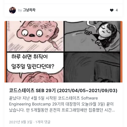
by
그냥차차
4
코드스테이츠 SEB 29기 (2021/04/05~2021/09/03)
끝났다! 지난 4월 5일 시작된 코드스테이츠 Software
Engineering Bootcamp 29기의 대장정이 오늘(9월 3일) 끝이
났습니다. 만 5개월동안 온전히 프로그래밍에만 집중했던 시간들
입니다. 비축했던 체력이 바닥날정도로 빡빡한 일정이었지만, 그
덕
...
2021년 9월 3일
·
1
개의 댓글