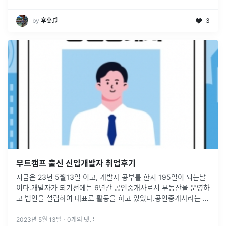
by
후훗♫
3
부트캠프 출신 신입개발자 취업후기
지금은 23년 5월13일 이고, 개발자 공부를 한지 195일이 되는날
이다.개발자가 되기전에는 6년간 공인중개사로서 부동산을 운영하
고 법인을 설립하여 대표로 활동을 하고 있었다.공인중개사라는 직
업은 뭔가 내가 아무리 열심히 해도 나의 노력과는 별개로 정치, 경
제, 기타
...
2023년 5월 13일
·
0
개의 댓글