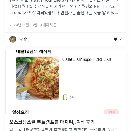
안녕하세요! KB It's Your Life 5기 기자단의 TIL 파트 김현수입니
다😎11월 1일 수료식을 마지막으로 약 6개월간의 KB IT's Your
Life 5기가 마무리되었습니다.언젠가는 끝난다는 것을 알고 있었
지만, 막상 끝나고 수료증을 받으니 시원섭섭하더라
...
2024년 11월 13일
·
4
개의 댓글
by
슈
2
오즈코딩스쿨 부트캠프를 마치며,,솔직 후기
나는 컴퓨터공학과 4학년 휴학생이고 한학기만 수료하면 졸업을