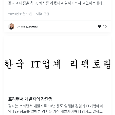
겠다고 다짐을 하고, 퇴사를 하겠다고 말하기까지 고민하는데에는
국비인지, 부트캠프인지 고민하는 시간이 또 수개월이었다.국비에
대한 불안함이었다
...
2020년 11월 16일
·
7
개의 댓글
by
may_soouu
10
프리랜서 개발자의 장단점
필자는 프리랜서 개발자로 10년 정도 일해본 경험과 IT기업에서
약 12년정도를 일해본 경험을 가진 개발자이며 IT강사로 일하고