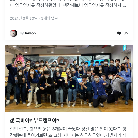
다 업무일지를 작성해왔었다. 생각해보니 업무일지를 작성해서 손
해본 일은 없었고 언제 어떤날 이슈가 생겼는지 알 수 있어서 귀찮
지만 좋았던 점이
...
2021년 6월 30일
·
3
개의 댓글
by
lemon
32
💰 국비야? 부트캠프야?
길면 길고, 짧으면 짧은 3개월이 끝났다.정말 많은 일이 있다고 생
각했는데 돌이켜보면 또 그냥 지나가는 하루하루였다.개발자가 되