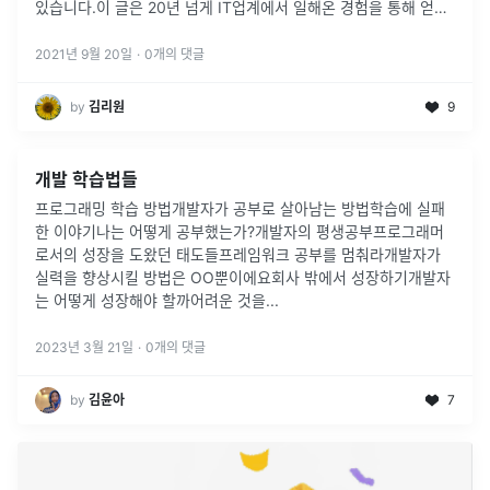
있습니다.이 글은 20년 넘게 IT업계에서 일해온 경험을 통해 얻은
경험과 데이터를 바탕으로 프리랜서 개발자의 현상태를 소개하면
서 프리랜서에
...
2021년 9월 20일
·
0
개의 댓글
by
김리원
9
개발 학습법들
프로그래밍 학습 방법개발자가 공부로 살아남는 방법학습에 실패
한 이야기나는 어떻게 공부했는가?개발자의 평생공부프로그래머
로서의 성장을 도왔던 태도들프레임워크 공부를 멈춰라개발자가
실력을 향상시킬 방법은 OO뿐이에요회사 밖에서 성장하기개발자
는 어떻게 성장해야 할까어려운 것을
...
2023년 3월 21일
·
0
개의 댓글
by
김윤아
7