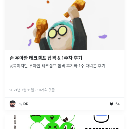
🎉 우아한 테크캠프 합격 & 1주차 후기
뒷북이지만 우아한 테크캠프 합격 후기와 1주 다녀본 후기
2021년 7월 11일
·
10
개의 댓글
by
DD
64