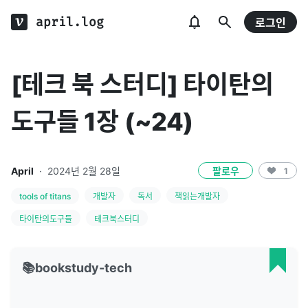
april.log
로그인
[테크 북 스터디] 타이탄의
도구들 1장 (~24)
April
·
2024년 2월 28일
팔로우
1
tools of titans
개발자
독서
책읽는개발자
타이탄의도구들
테크북스터디
📚bookstudy-tech