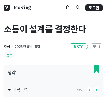
JooSing
로그인
소통이 설계를 결정한다
주싱
·
2026년 6월 15일
팔로우
1
생각
생각
목록 보기
33
/
35