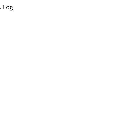
.log
.log