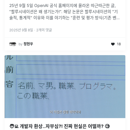
25년 9월 5일 OpenAI 공식 홈페이지에 올라온 따근따근한 글,
"할루시네이션은 왜 생기는가!". 해당 논문은 할루시네이션의 "기
술적, 통계적" 이유와 이를 야기하는 "훈련 및 평가 방식(기존 벤치
마크)" 을 지적하는게 핵심 주제다.
2025년 9월 8일
·
2
개의 댓글
by
정현우
18
🧑‍💻 개발자 환상..자부심?! 진짜 현실은 어떨까? 🧐