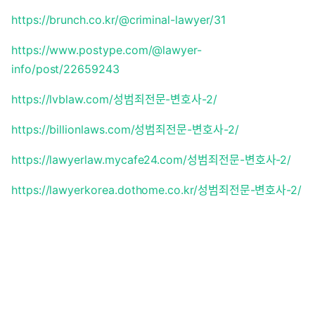
https://brunch.co.kr/@criminal-lawyer/31
https://www.postype.com/@lawyer-
info/post/22659243
https://lvblaw.com/성범죄전문-변호사-2/
https://billionlaws.com/성범죄전문-변호사-2/
https://lawyerlaw.mycafe24.com/성범죄전문-변호사-2/
https://lawyerkorea.dothome.co.kr/성범죄전문-변호사-2/