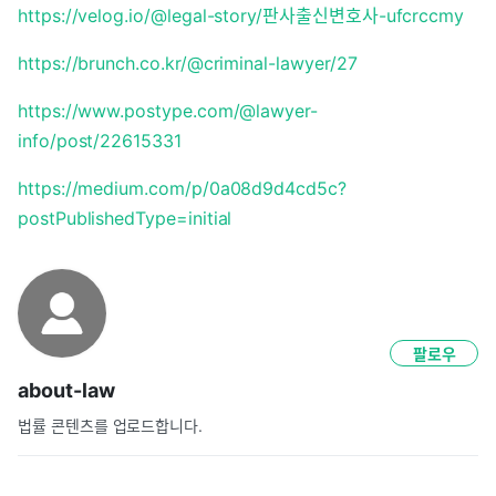
https://velog.io/@legal-story/판사출신변호사-ufcrccmy
https://brunch.co.kr/@criminal-lawyer/27
https://www.postype.com/@lawyer-
info/post/22615331
https://medium.com/p/0a08d9d4cd5c?
postPublishedType=initial
팔로우
about-law
법률 콘텐츠를 업로드합니다.