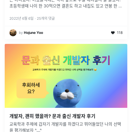
초등학생때 나이 한 30먹으면 결혼도 하고 내집도 있고 연봉 한 5
천 받으면서 적당히 살고있겠지 따위의 생각을 했던게 어렴풋 기억
이 난다. 대
...
2022년 6월 6일
·
25
개의 댓글
by
Hojune Yoo
118
개발자, 괜히 했을까? 문과 출신 개발자 후기
교육학과 주제에 갑자기 개발자를 하겠다고 뛰어들었던 나의 선택
을 평가해보자 ^__^