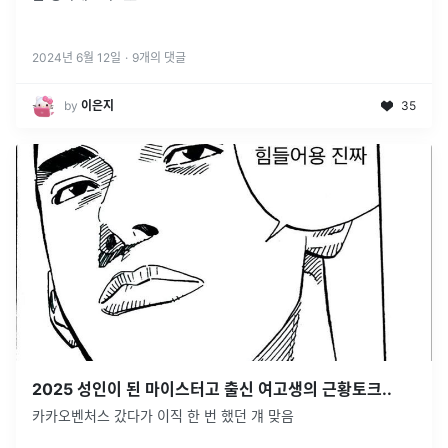
2024년 6월 12일
·
9
개의 댓글
by
이은지
35
2025 성인이 된 마이스터고 출신 여고생의 근황토크..
카카오벤처스 갔다가 이직 한 번 했던 걔 맞음