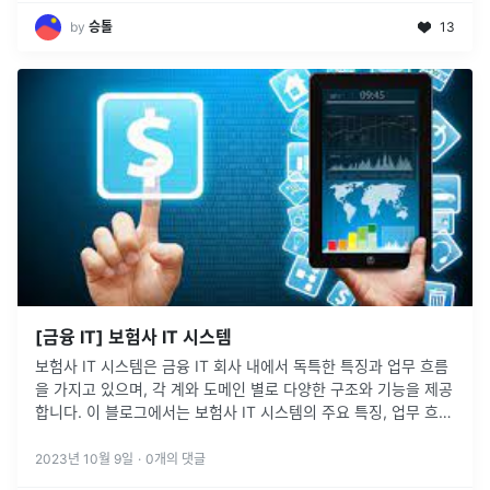
by
승톨
13
[금융 IT] 보험사 IT 시스템
보험사 IT 시스템은 금융 IT 회사 내에서 독특한 특징과 업무 흐름
을 가지고 있으며, 각 계와 도메인 별로 다양한 구조와 기능을 제공
합니다. 이 블로그에서는 보험사 IT 시스템의 주요 특징, 업무 흐
름, 구조, 각 계 및 도메인 별 상세 설명을 다루겠습니다.먼저 기
본
...
2023년 10월 9일
·
0
개의 댓글