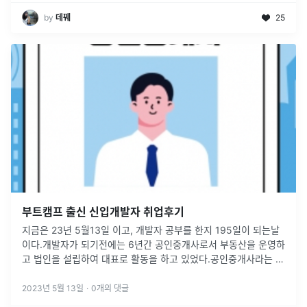
by
데꿰
25
부트캠프 출신 신입개발자 취업후기
지금은 23년 5월13일 이고, 개발자 공부를 한지 195일이 되는날
이다.개발자가 되기전에는 6년간 공인중개사로서 부동산을 운영하
고 법인을 설립하여 대표로 활동을 하고 있었다.공인중개사라는 직
업은 뭔가 내가 아무리 열심히 해도 나의 노력과는 별개로 정치, 경
제, 기타
...
2023년 5월 13일
·
0
개의 댓글