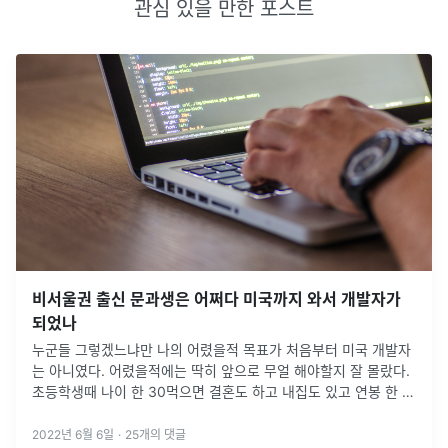
관심 있을 만한 포스트
비서울권 출신 문과생은 어쩌다 미국까지 와서 개발자가
되었나
누군들 그렇겠느냐만 나의 어렸을적 목표가 처음부터 미국 개발자
는 아니였다. 어렸을적에는 딱히 앞으로 무얼 해야할지 잘 몰랐다.
초등학생때 나이 한 30먹으면 결혼도 하고 내집도 있고 연봉 한 5
천 받으면서 적당히 살고있겠지 따위의 생각을 했던게 어렴풋 기억
이 난다. 대
...
2022년 6월 6일
·
25
개의 댓글