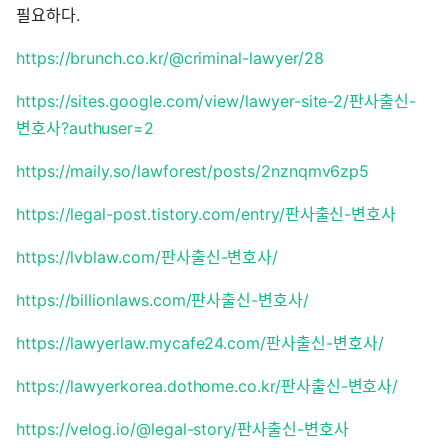
필요하다.
https://brunch.co.kr/@criminal-lawyer/28
https://sites.google.com/view/lawyer-site-2/판사출신-
변호사?authuser=2
https://maily.so/lawforest/posts/2nznqmv6zp5
https://legal-post.tistory.com/entry/판사출신-변호사
https://lvblaw.com/판사출신-변호사/
https://billionlaws.com/판사출신-변호사/
https://lawyerlaw.mycafe24.com/판사출신-변호사/
https://lawyerkorea.dothome.co.kr/판사출신-변호사/
https://velog.io/@legal-story/판사출신-변호사