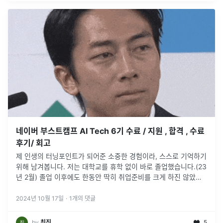
네이버 부스트캠프 AI Tech 6기 수료 / 지원 , 합격 , 수료
후기/ 회고
제 인생의 터닝포인트가 되어준 소중한 경험이라, 스스로 기억하기
위해 남겨봅니다. 저는 대학교를 휴학 없이 바로 졸업했습니다.(23
년 2월) 졸업 이후에도 한동안 딱히 취업준비를 크게 하진 않았어
요. 이래저래 힘든일도 있었고, 애초에 휴학을 안했으니까 1년정도
는
...
2024년 10월 17일
·
1
개의 댓글
by
최진
5