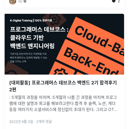
by
슈
2
[대외활동] 프로그래머스 데브코스 백엔드 2기 합격후기
2편
: 5개월의 과정을 마치며..5개월의 나름 긴 과정을 마치며 프로그
램에 대한 설명과 회고를 해보려고한다.합격 후 슬랙, 노션, 게더
등등 여러가지 소셜서비스에 정신없이 초대가 된다. 그리고 OT때
는 행정적인 공지사항과 커리큘럼에 대한 전반적인 소개 및 규칙들
을 알려준다
...
2022년 9월 3일
·
2
개의 댓글