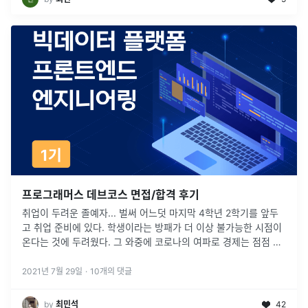
프로그래머스 데브코스 면접/합격 후기
취업이 두려운 졸예자... 벌써 어느덧 마지막 4학년 2학기를 앞두
고 취업 준비에 있다. 학생이라는 방패가 더 이상 불가능한 시점이
온다는 것에 두려웠다. 그 와중에 코로나의 여파로 경제는 점점 더
힘들어지고 인턴 자리는 점점 좁아지고.. 현재 상황에 대해 고민
이
...
2021년 7월 29일
·
10
개의 댓글
by
최민석
42