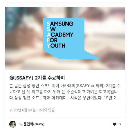
😎[SSAFY] 2기를 수료하며
본 글은 삼성 청년 소프트웨어 아카데미(SSAFY or 싸피) 2기를 수
료하고 난 뒤 회고를 하기 위해 쓴 주관적이고 가벼운 회고록입니
다.삼성 청년 소프트웨어 아카데미...시작은 우연이었다. 19년 2월
대학을 졸업하고 취준의 ㅊ도 모르던 상황에 막연하게 취준이랍시
고
...
2020년 6월 24일
·
2
개의 댓글
by
윤건희(Guny)
6