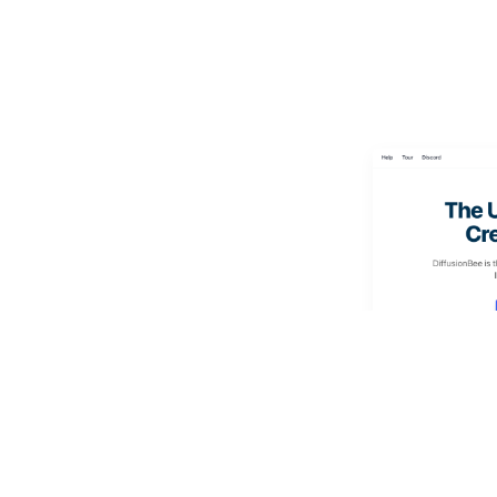
macbook p
맥북프로(m4 pro
에서 ai 이미지
(DiffusionBe
운로드 한다.FLUX.
만들고 싶은 이
2025년 3월 23일