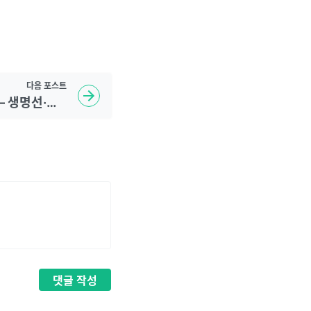
다음
포스트
손금 보는 법 완전 정리 — 생명선·감정선·두뇌선·운명선 의미와 AI 분석 활용법
댓글
작성