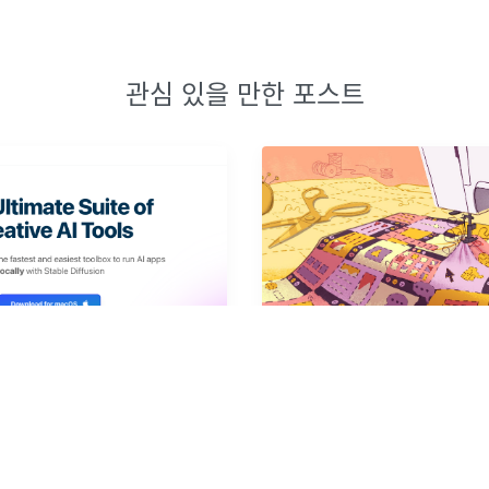
관심 있을 만한 포스트
ro 에서 로컬 ai 이미지 생성
 14/20,48) 팬 돌리기 2탄,로컬
배경 이미지가 CLS를 유발할 수
 생성을 해봅니다.사용하는 Tool
e or Draw Things) 에서 모델을 다
1-dev, FLUX.1-schnell 적당
미지를 생각
...
·
0
개의 댓글
2024년 5월 1일
·
0
개의 댓글