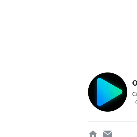
O
C
.