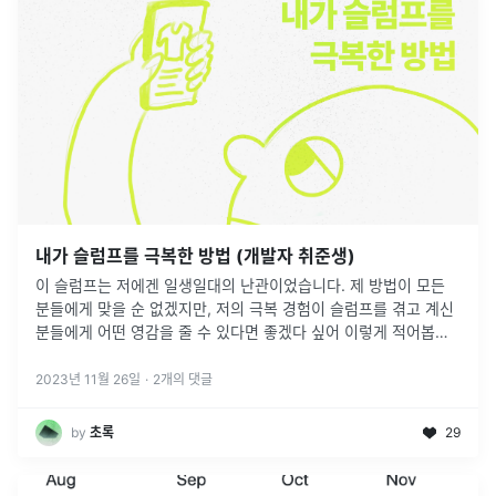
내가 슬럼프를 극복한 방법 (개발자 취준생)
이 슬럼프는 저에겐 일생일대의 난관이었습니다. 제 방법이 모든
분들에게 맞을 순 없겠지만, 저의 극복 경험이 슬럼프를 겪고 계신
분들에게 어떤 영감을 줄 수 있다면 좋겠다 싶어 이렇게 적어봅니
다.저는 군복무 할 때도 매일 연등하며 공부를 했고, 노가다 근무했
을 때도 6
...
2023년 11월 26일
·
2
개의 댓글
by
초록
29