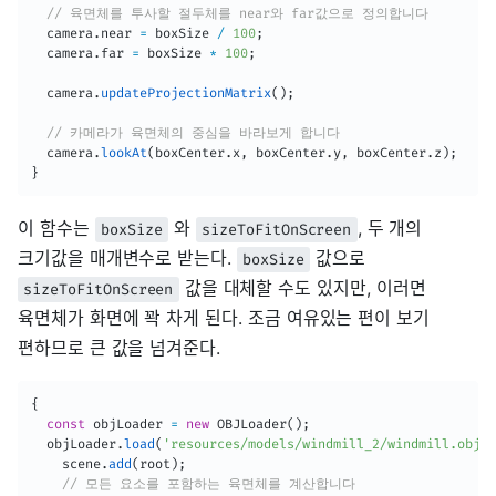
// 육면체를 투사할 절두체를 near와 far값으로 정의합니다
  camera
.
near 
=
 boxSize 
/
100
;
  camera
.
far 
=
 boxSize 
*
100
;
  camera
.
updateProjectionMatrix
(
)
;
// 카메라가 육면체의 중심을 바라보게 합니다
  camera
.
lookAt
(
boxCenter
.
x
,
 boxCenter
.
y
,
 boxCenter
.
z
)
;
}
이 함수는
와
, 두 개의
boxSize
sizeToFitOnScreen
크기값을 매개변수로 받는다.
값으로
boxSize
값을 대체할 수도 있지만, 이러면
sizeToFitOnScreen
육면체가 화면에 꽉 차게 된다. 조금 여유있는 편이 보기
편하므로 큰 값을 넘겨준다.
{
const
 objLoader 
=
new
OBJLoader
(
)
;
  objLoader
.
load
(
'resources/models/windmill_2/windmill.obj'
,
    scene
.
add
(
root
)
;
// 모든 요소를 포함하는 육면체를 계산합니다