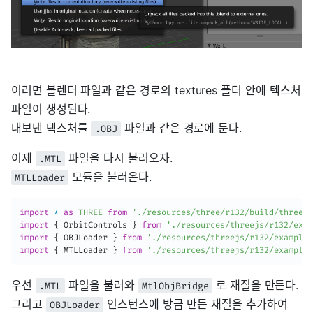
이러면 블렌더 파일과 같은 경로의 textures 폴더 안에 텍스처
파일이 생성된다.
내보낸 텍스처를
파일과 같은 경로에 둔다.
.OBJ
이제
파일을 다시 불러오자.
.MTL
모듈을 불러온다.
MTLLoader
import
*
as
THREE
from
'./resources/three/r132/build/three.m
import
{
 OrbitControls 
}
from
'./resources/threejs/r132/exam
import
{
 OBJLoader 
}
from
'./resources/threejs/r132/examples
import
{
 MTLLoader 
}
from
'./resources/threejs/r132/examples
우선
파일을 불러와
로 재질을 만든다.
.MTL
MtlObjBridge
그리고
인스턴스에 방금 만든 재질을 추가하여
OBJLoader