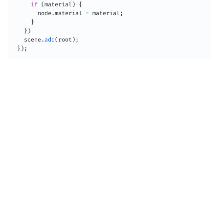
if
(
material
)
{
       node
.
material 
=
 material
;
}
}
)
   scene
.
add
(
root
)
;
}
)
;