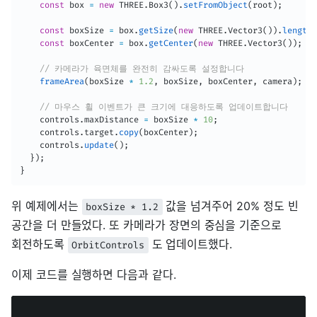
const
 box 
=
new
THREE
.
Box3
(
)
.
setFromObject
(
root
)
;
const
 boxSize 
=
 box
.
getSize
(
new
THREE
.
Vector3
(
)
)
.
length
(
const
 boxCenter 
=
 box
.
getCenter
(
new
THREE
.
Vector3
(
)
)
;
// 카메라가 육면체를 완전히 감싸도록 설정합니다
frameArea
(
boxSize 
*
1.2
,
 boxSize
,
 boxCenter
,
 camera
)
;
// 마우스 휠 이벤트가 큰 크기에 대응하도록 업데이트합니다
    controls
.
maxDistance 
=
 boxSize 
*
10
;
    controls
.
target
.
copy
(
boxCenter
)
;
    controls
.
update
(
)
;
}
)
;
}
위 예제에서는
값을 넘겨주어 20% 정도 빈
boxSize * 1.2
공간을 더 만들었다. 또 카메라가 장면의 중심을 기준으로
회전하도록
도 업데이트했다.
OrbitControls
이제 코드를 실행하면 다음과 같다.