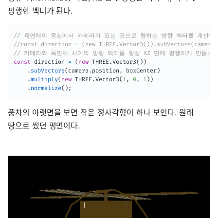
평행한 벡터가 된다.
// 육면체의 중심에서 카메라가 있는 곳으로 향하는 방향 벡터를 계산합
//const direction = (new THREE.Vector3()).subVectors(camera.
// 카메라와 육면체 사이의 방향 벡터를 항상 XZ 면에 평행하게 만듭니
const
 direction 
=
(
new
THREE
.
Vector3
(
)
)
.
subVectors
(
camera
.
position
,
 boxCenter
)
.
multiply
(
new
THREE
.
Vector3
(
1
,
0
,
1
)
)
.
normalize
(
)
;
풍차의 아랫면을 보면 작은 정사각형이 하나 보인다. 원래
땅으로 썼던 평면이다.