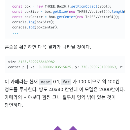
const
 box 
=
new
THREE
.
Box3
(
)
.
setFromObject
(
root
)
;
const
 boxSize 
=
 box
.
getSize
(
new
THREE
.
Vector3
(
)
)
.
length
(
)
;
const
 boxCenter 
=
 box
.
getCenter
(
new
THREE
.
Vector3
(
)
)
;
  console
.
log
(
boxSize
)
;
  console
.
log
(
boxCenter
)
;
...
콘솔을 확인하면 다음 결과가 나타날 것이다.
size 
2123.6499788469982
center p 
{
 x
:
-
0.00006103515625
,
 y
:
770.0909731090069
,
 z
:
-
3
이 카메라는 현재
0.1,
가 100 이므로 약 100칸
near
far
정도를 투사한다. 땅도 40x40 칸인데 이 모델은 2000칸이다.
카메라의 시야보다 훨씬 크니 절두체 영역 밖에 있는 것이
당연하다.