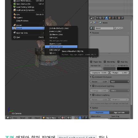
조명
예제와 합쳐 장면에
하나,