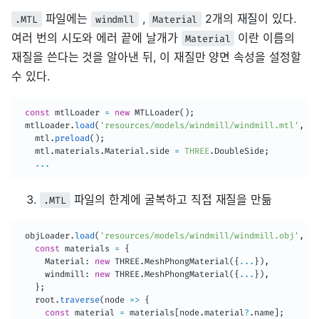
파일에는
,
2개의 재질이 있다.
.MTL
windmll
Material
여러 번의 시도와 에러 끝에 날개가
이란 이름의
Material
재질을 쓴다는 것을 알아낸 뒤, 이 재질만 양면 속성을 설정할
수 있다.
const
 mtlLoader 
=
new
MTLLoader
(
)
;
 mtlLoader
.
load
(
'resources/models/windmill/windmill.mtl'
,
(
m
   mtl
.
preload
(
)
;
   mtl
.
materials
.
Material
.
side 
=
THREE
.
DoubleSide
;
...
파일의 한계에 굴복하고 직접 재질을 만듦
.MTL
 objLoader
.
load
(
'resources/models/windmill/windmill.obj'
,
(
r
const
 materials 
=
{
     Material
:
new
THREE
.
MeshPhongMaterial
(
{
...
}
)
,
     windmill
:
new
THREE
.
MeshPhongMaterial
(
{
...
}
)
,
}
;
   root
.
traverse
(
node
=>
{
const
 material 
=
 materials
[
node
.
material
?
.
name
]
;