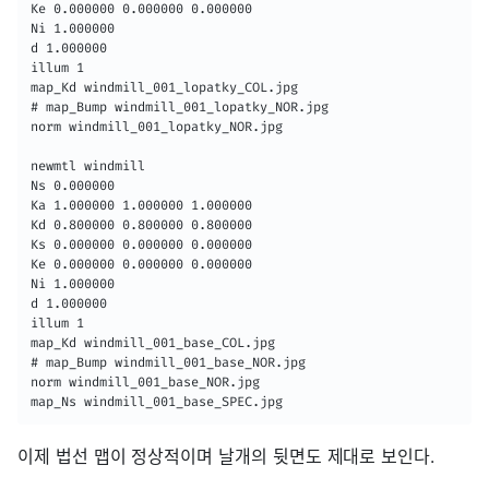
Ke 0.000000 0.000000 0.000000

Ni 1.000000

d 1.000000

illum 1

map_Kd windmill_001_lopatky_COL.jpg

# map_Bump windmill_001_lopatky_NOR.jpg

norm windmill_001_lopatky_NOR.jpg

newmtl windmill

Ns 0.000000

Ka 1.000000 1.000000 1.000000

Kd 0.800000 0.800000 0.800000

Ks 0.000000 0.000000 0.000000

Ke 0.000000 0.000000 0.000000

Ni 1.000000

d 1.000000

illum 1

map_Kd windmill_001_base_COL.jpg

# map_Bump windmill_001_base_NOR.jpg

norm windmill_001_base_NOR.jpg

map_Ns windmill_001_base_SPEC.jpg
이제 법선 맵이 정상적이며 날개의 뒷면도 제대로 보인다.