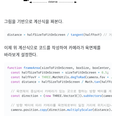
그림을 기반으로 계산식을 짜본다.
distance 
=
 halfSizeToFitOnScreen 
/
tangent
(
halfFovY
)
// 거리
이제 위 계산식으로 코드를 작성하여 카메라가 육면체를
바라보게 설정한다.
function
frameArea
(
sizeToFitOnScreen
,
 boxSize
,
 boxCenter
,
 ca
const
 halfSizeToFitOnScreen 
=
 sizeToFitOnScreen 
*
0.5
;
const
 halfFovY 
=
THREE
.
MathUtils
.
degToRad
(
camera
.
fov 
*
.5
)
const
 distance 
=
 halfSizeToFitOnScreen 
/
 Math
.
tan
(
halfFovY
// 육면체의 중심에서 카메라가 있는 곳으로 향하는 방향 벡터를 계산
const
 direction 
=
(
new
THREE
.
Vector3
(
)
)
.
subVectors
(
camera
.
// 방향 벡터에 따라 카메라를 육면체로부터 일정 거리에 위치시킵니다
  camera
.
position
.
copy
(
direction
.
multiplyScalar
(
distance
)
.
ad