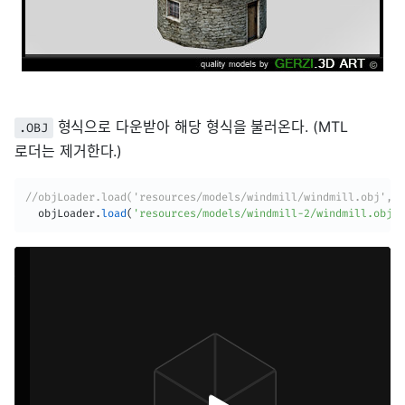
형식으로 다운받아 해당 형식을 불러온다. (MTL
.OBJ
로더는 제거한다.)
//objLoader.load('resources/models/windmill/windmill.obj', .
  objLoader
.
load
(
'resources/models/windmill-2/windmill.obj'
,