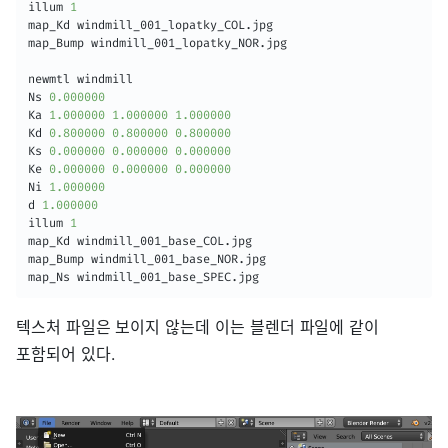
illum 
1
map_Kd windmill_001_lopatky_COL
.
jpg

map_Bump windmill_001_lopatky_NOR
.
jpg

newmtl windmill

Ns 
0.000000
Ka 
1.000000
1.000000
1.000000
Kd 
0.800000
0.800000
0.800000
Ks 
0.000000
0.000000
0.000000
Ke 
0.000000
0.000000
0.000000
Ni 
1.000000
d 
1.000000
illum 
1
map_Kd windmill_001_base_COL
.
jpg

map_Bump windmill_001_base_NOR
.
jpg

map_Ns windmill_001_base_SPEC
.
jpg
텍스처 파일은 보이지 않는데 이는 블렌더 파일에 같이
포함되어 있다.