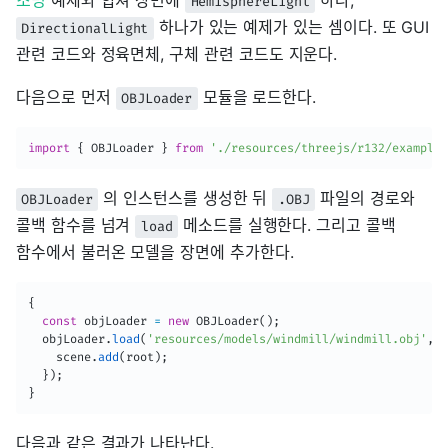
HemisphereLight
하나가 있는 예제가 있는 셈이다. 또 GUI
DirectionalLight
관련 코드와 정육면체, 구체 관련 코드도 지운다.
다음으로 먼저
모듈을 로드한다.
OBJLoader
import
{
 OBJLoader 
}
from
'./resources/threejs/r132/examples
의 인스턴스를 생성한 뒤
파일의 경로와
OBJLoader
.OBJ
콜백 함수를 넘겨
메소드를 실행한다. 그리고 콜백
load
함수에서 불러온 모델을 장면에 추가한다.
{
const
 objLoader 
=
new
OBJLoader
(
)
;
  objLoader
.
load
(
'resources/models/windmill/windmill.obj'
,
(
    scene
.
add
(
root
)
;
}
)
;
}
다음과 같은 결과가 나타난다.