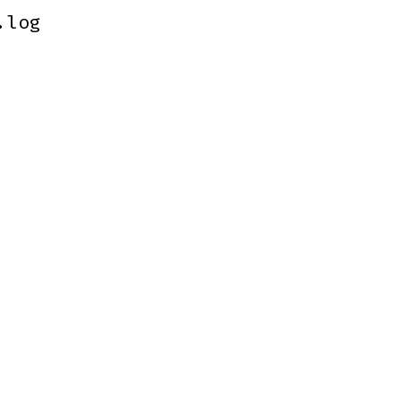
.log
.log