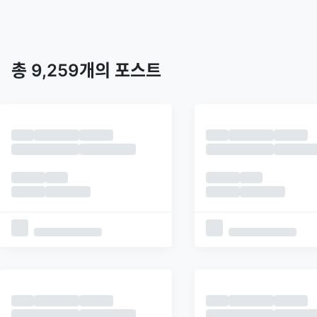
트렌딩
최신
피드
추천
총
9,259
개의 포스트