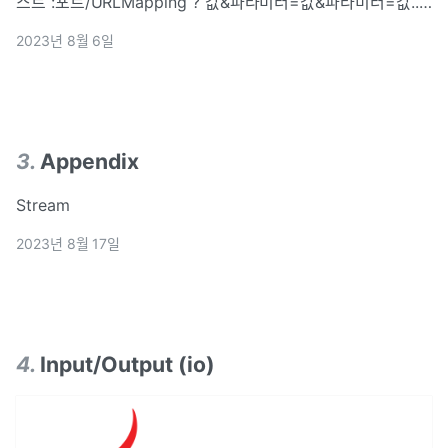
스트 :포트/URLMapping ? 값&파라미터=값&파라미터=값...
https&#x3A;//search.naver.com:443/search.naver?
2023년 8월 6일
where=nexearch&sm=top_hty&f
3
.
Appendix
Stream
2023년 8월 17일
4
.
Input/Output (io)