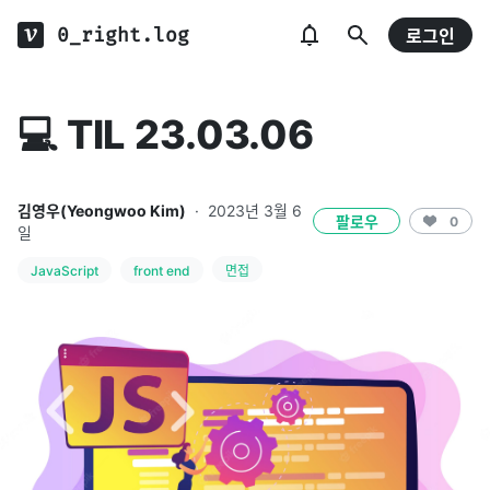
0_right.log
로그인
💻 TIL 23.03.06
김영우(Yeongwoo Kim)
·
2023년 3월 6
팔로우
0
일
JavaScript
front end
면접