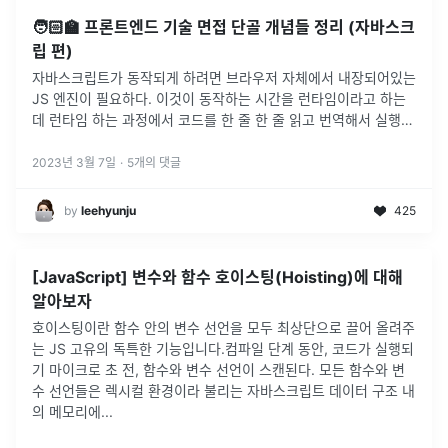
🧑🏻‍🏫 프론트엔드 기술 면접 단골 개념들 정리 (자바스크
립 편)
자바스크립트가 동작되게 하려면 브라우저 자체에서 내장되어있는
JS 엔진이 필요하다. 이것이 동작하는 시간을 런타임이라고 하는
데 런타임 하는 과정에서 코드를 한 줄 한 줄 읽고 번역해서 실행을
해주는 것이 인터프리터 라고 한다.자바스크립트는 가볍고 인터프
리터를 이용해서
...
2023년 3월 7일
·
5
개의 댓글
by
leehyunju
425
[JavaScript] 변수와 함수 호이스팅(Hoisting)에 대해
알아보자
호이스팅이란 함수 안의 변수 선언을 모두 최상단으로 끌어 올려주
는 JS 고유의 독특한 기능입니다.컴파일 단계 동안, 코드가 실행되
기 마이크로 초 전, 함수와 변수 선언이 스캔된다. 모든 함수와 변
수 선언들은 렉시컬 환경이라 불리는 자바스크립트 데이터 구조 내
의 메모리에
...