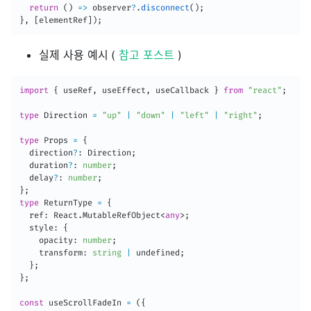
return
(
)
=>
 observer
?
.
disconnect
(
)
;
}
,
[
elementRef
]
)
;
실제 사용 예시 (
참고 포스트
)
import
{
 useRef
,
 useEffect
,
 useCallback 
}
from
"react"
;
type
 Direction 
=
"up"
|
"down"
|
"left"
|
"right"
;
type
 Props 
=
{
  direction
?
:
 Direction
;
  duration
?
:
number
;
  delay
?
:
number
;
}
;
type
 ReturnType 
=
{
  ref
:
 React
.
MutableRefObject
<
any
>
;
  style
:
{
    opacity
:
number
;
    transform
:
string
|
 undefined
;
}
;
}
;
const
 useScrollFadeIn 
=
(
{