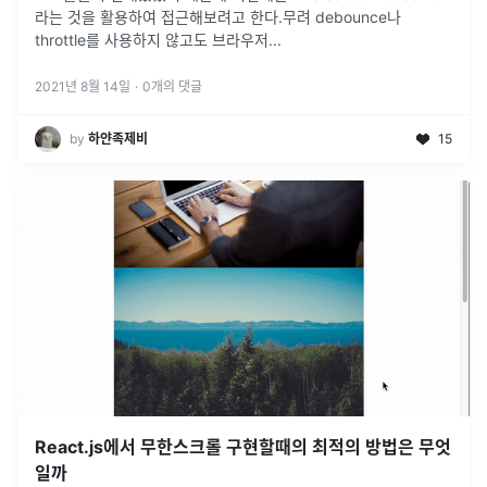
라는 것을 활용하여 접근해보려고 한다.무려 debounce나
throttle를 사용하지 않고도 브라우저
...
2021년 8월 14일
·
0
개의 댓글
by
하얀족제비
15
React.js에서 무한스크롤 구현할때의 최적의 방법은 무엇
일까