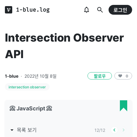
1-blue.log
로그인
Intersection Observer
API
1-blue
·
2022년 10월 8일
팔로우
0
intersection observer
📀 JavaScript 📀
목록 보기
12
/
12