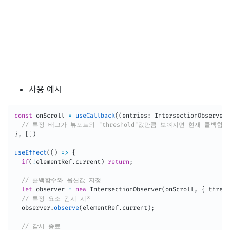
사용 예시
const
 onScroll 
=
useCallback
(
(
entries
:
 IntersectionObserverE
// 특정 태그가 뷰포트의 "threshold"값만큼 보여지면 현재 콜백함수
}
,
[
]
)
useEffect
(
(
)
=>
{
if
(
!
elementRef
.
current
)
return
;
// 콜백함수와 옵션값 지정
let
 observer 
=
new
IntersectionObserver
(
onScroll
,
{
 thresh
// 특정 요소 감시 시작
  observer
.
observe
(
elementRef
.
current
)
;
// 감시 종료