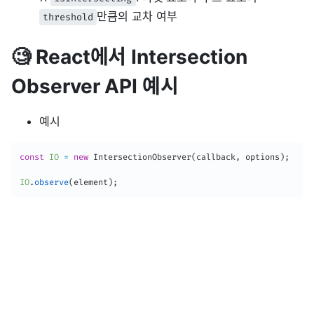
만큼의 교차 여부
threshold
🧐 React에서 Intersection
Observer API 예시
예시
const
IO
=
new
IntersectionObserver
(
callback
,
 options
)
;
IO
.
observe
(
element
)
;