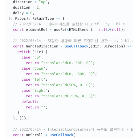
  direction 
=
"up"
,
  duration 
=
1
,
  delay 
=
0
,
}
:
 Props
)
:
ReturnType
=>
{
// 2022/06/14 - 애니메이션을 실행할 태그Ref - by 1-blue
const
 elementRef 
=
 useRef
<
HTMLElement 
|
null
>
(
null
)
;
// 2022/06/14 - 지정한 방향에 따른 트랜지션 반환 - by 1-blue
const
 handleDirection 
=
useCallback
(
(
dir
:
 Direction
)
=>
{
switch
(
dir
)
{
case
"up"
:
return
"translate3d(0, 50%, 0)"
;
case
"down"
:
return
"translate3d(0, -50%, 0)"
;
case
"left"
:
return
"translate3d(50%, 0, 0)"
;
case
"right"
:
return
"translate3d(-50%, 0, 0)"
;
default
:
return
""
;
}
}
,
[
]
)
;
// 2022/06/14 - IntersectionObserver에 등록할 콜백함수 - by 
const
 onScroll 
=
useCallback
(