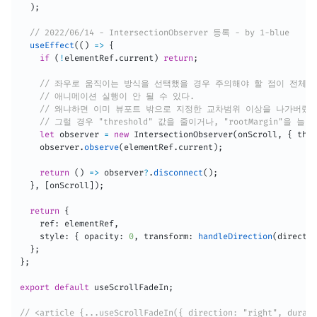
)
;
// 2022/06/14 - IntersectionObserver 등록 - by 1-blue
useEffect
(
(
)
=>
{
if
(
!
elementRef
.
current
)
return
;
// 좌우로 움직이는 방식을 선택했을 경우 주의해야 할 점이 전체 
// 애니메이션 실행이 안 될 수 있다.
// 왜냐하면 이미 뷰포트 밖으로 지정한 교차범위 이상을 나가버렸
// 그럴 경우 "threshold" 값을 줄이거나, "rootMargin"을 늘
let
 observer 
=
new
IntersectionObserver
(
onScroll
,
{
 thre
    observer
.
observe
(
elementRef
.
current
)
;
return
(
)
=>
 observer
?
.
disconnect
(
)
;
}
,
[
onScroll
]
)
;
return
{
    ref
:
 elementRef
,
    style
:
{
 opacity
:
0
,
 transform
:
handleDirection
(
directio
}
;
}
;
export
default
 useScrollFadeIn
;
// <article {...useScrollFadeIn({ direction: "right", du