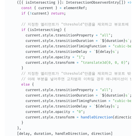
(
[
{
 isIntersecting 
}
]
:
 IntersectionObserverEntry
[
]
)
=>
{
const
{
 current 
}
=
 elementRef
;
if
(
!
current
)
return
;
// 지정한 엘리먼트가 "threshold"만큼을 제외하고 뷰포트에 
if
(
isIntersecting
)
{
        current
.
style
.
transitionProperty 
=
"all"
;
        current
.
style
.
transitionDuration 
=
`
${
duration
}
s
`
;
        current
.
style
.
transitionTimingFunction 
=
"cubic-bezi
        current
.
style
.
transitionDelay 
=
`
${
delay
}
s
`
;
        current
.
style
.
opacity 
=
"1"
;
        current
.
style
.
transform 
=
"translate3d(0, 0, 0)"
;
}
// 지정한 엘리먼트가 "threshold"만큼을 제외하고 뷰포트 밖
// 아래 부분을 넣어주면 교차범위 이하일 경우 애니메이션이 반
else
{
        current
.
style
.
transitionProperty 
=
"all"
;
        current
.
style
.
transitionDuration 
=
`
${
duration
}
s
`
;
        current
.
style
.
transitionTimingFunction 
=
"cubic-bezi
        current
.
style
.
transitionDelay 
=
`
${
delay
}
s
`
;
        current
.
style
.
opacity 
=
"0"
;
        current
.
style
.
transform 
=
handleDirection
(
direction
)
}
}
,
[
delay
,
 duration
,
 handleDirection
,
 direction
]