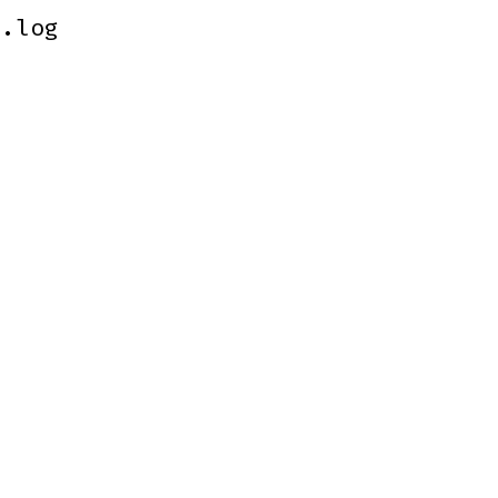
m.log
m.log