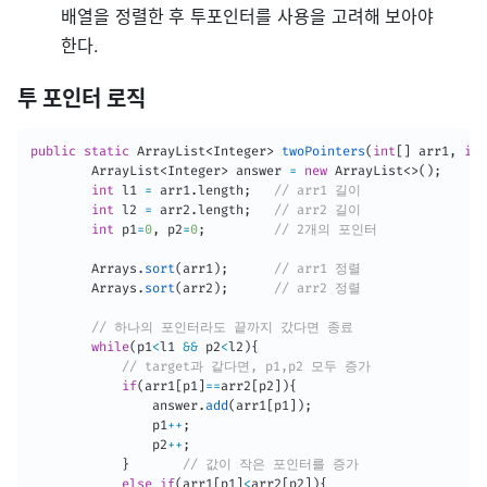
배열을 정렬한 후 투포인터를 사용을 고려해 보아야
한다.
투 포인터 로직
public
static
ArrayList
<
Integer
>
twoPointers
(
int
[
]
 arr1
,
int
ArrayList
<
Integer
>
 answer 
=
new
ArrayList
<
>
(
)
;
int
 l1 
=
 arr1
.
length
;
// arr1 길이
int
 l2 
=
 arr2
.
length
;
// arr2 길이		
int
 p1
=
0
,
 p2
=
0
;
// 2개의 포인터
Arrays
.
sort
(
arr1
)
;
// arr1 정렬
Arrays
.
sort
(
arr2
)
;
// arr2 정렬
// 하나의 포인터라도 끝까지 갔다면 종료
while
(
p1
<
l1 
&&
 p2
<
l2
)
{
// target과 같다면, p1,p2 모두 증가
if
(
arr1
[
p1
]
==
arr2
[
p2
]
)
{
                answer
.
add
(
arr1
[
p1
]
)
;
                p1
++
;
                p2
++
;
}
// 값이 작은 포인터를 증가
else
if
(
arr1
[
p1
]
<
arr2
[
p2
]
)
{