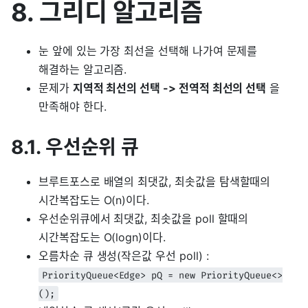
8. 그리디 알고리즘
눈 앞에 있는 가장 최선을 선택해 나가여 문제를
해결하는 알고리즘.
문제가
지역적 최선의 선택 -> 전역적 최선의 선택
을
만족해야 한다.
8.1. 우선순위 큐
브루트포스로 배열의 최댓값, 최솟값을 탐색할때의
시간복잡도는 O(n)이다.
우선순위큐에서 최댓값, 최솟값을 poll 할때의
시간복잡도는 O(logn)이다.
오름차순 큐 생성(작은값 우선 poll) :
PriorityQueue<Edge> pQ = new PriorityQueue<>
();