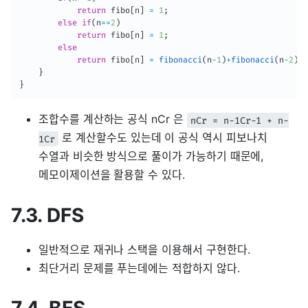
return
 fibo
[
n
]
=
1
;
else
if
(
n
==
2
)
return
 fibo
[
n
]
=
1
;
else
return
 fibo
[
n
]
=
fibonacci
(
n
-
1
)
+
fibonacci
(
n
-
2
)
;
}
}
조합수를 계산하는 공식 nCr 은
nCr = n-1Cr-1 + n-
로 계산할수도 있는데 이 공식 역시 피보나치
1Cr
수열과 비슷한 방식으로 풀이가 가능하기 때문에,
메모이제이션을 활용할 수 있다.
7.3. DFS
일반적으로 재귀나 스택을 이용해서 구현한다.
최단거리 문제를 푸는데에는 적합하지 않다.
7.4. BFS