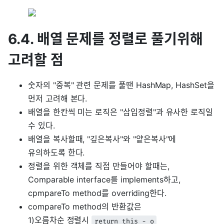
6.4. 배열 문제를 정렬로 풀기위해
고려할 점
숫자의 "중복" 관련 문제를 풀땐 HashMap, HashSet을
먼저 고려해 본다.
배열을 한칸씩 미는 로직은 "삽입정렬"과 유사한 로직일
수 있다.
배열을 복사할때, "깊은복사"와 "얕은복사"에
유의하도록 한다.
정렬을 위한 객체를 직접 만들어야 할때는,
Comparable interface를 implements하고,
cpmpareTo method를 overriding한다.
compareTo method의 반환값은
1)오름차순 정렬시
return this - o