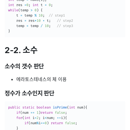
int
 res 
=
0
;
int
 t 
=
0
;
while
(
temp 
>
0
)
{
	t 
=
 temp 
%
10
;
// step1
	res 
=
 res
*
10
+
 t
;
// step2
	temp 
=
 temp 
/
10
;
// step3
}
2-2. 소수
소수의 갯수 판단
에라토스테네스의 체 이용
정수가 소수인지 판단
public
static
boolean
isPrime
(
int
 num
)
{
if
(
num 
==
1
)
return
false
;
for
(
int
 i
=
2
;
 i
<
num
;
++
i
)
{
if
(
num
%
i
==
0
)
return
false
;
}