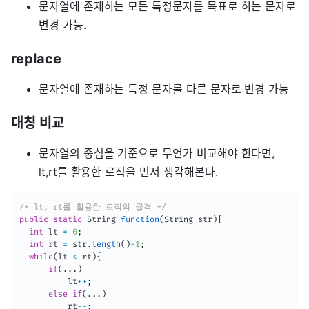
문자열에 존재하는 모든 특정문자를 목표로 하는 문자로
변경 가능.
replace
문자열에 존재하는 특정 문자를 다른 문자로 변경 가능
대칭 비교
문자열의 중심을 기준으로 무언가 비교해야 한다면,
lt,rt를 활용한 로직을 먼저 생각해본다.
/* lt, rt를 활용한 로직의 골격 */
public
static
String
function
(
String
 str
)
{
int
 lt 
=
0
;
int
 rt 
=
 str
.
length
(
)
-
1
;
while
(
lt 
<
 rt
)
{
if
(
.
.
.
)
          lt
++
;
else
if
(
.
.
.
)
          rt
--
;