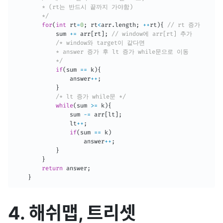
        * (rt는 반드시 끝까지 가야함) 

        */
for
(
int
 rt
=
0
;
 rt
<
arr
.
length
;
++
rt
)
{
// rt 증가
            sum 
+=
 arr
[
rt
]
;
// window에 arr[rt] 추가
/* window와 target이 같다면 

            * answer 증가 후 lt 증가 while문으로 이동

            */
if
(
sum 
==
 k
)
{
                answer
++
;
}
/* lt 증가 while문 */
while
(
sum 
>=
 k
)
{
                sum 
-=
 arr
[
lt
]
;
                lt
++
;
if
(
sum 
==
 k
)
                    answer
++
;
}
}
return
 answer
;
}
4. 해쉬맵, 트리셋