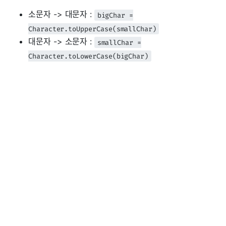
소문자 -> 대문자 :
bigChar =
Character.toUpperCase(smallChar)
대문자 -> 소문자 :
smallChar =
Character.toLowerCase(bigChar)