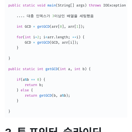
public
static
void
main
(
String
[
]
 args
)
throws
IOException
{
.
.
.
.
 대충 인덱스가 
3
이상인 배열을 세팅했음

int
 GCD 
=
getGCD
(
arr
[
0
]
,
 arr
[
1
]
)
;
for
(
int
 i
=
2
;
 i
<
arr
.
length
;
++
i
)
{
        GCD 
=
getGCD
(
GCD
,
 arr
[
i
]
)
;
}
}
public
static
int
getGCD
(
int
 a
,
int
 b
)
{
if
(
a
%
b 
==
0
)
{
return
 b
;
}
else
{
return
getGCD
(
b
,
 a
%
b
)
;
}
}