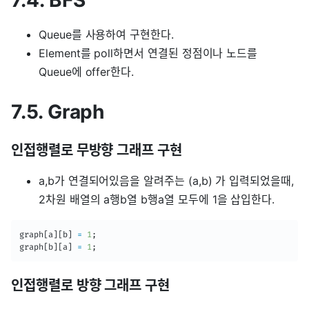
Queue를 사용하여 구현한다.
Element를 poll하면서 연결된 정점이나 노드를
Queue에 offer한다.
7.5. Graph
인접행렬로 무방향 그래프 구현
a,b가 연결되어있음을 알려주는 (a,b) 가 입력되었을때,
2차원 배열의 a행b열 b행a열 모두에 1을 삽입한다.
graph
[
a
]
[
b
]
=
1
;
graph
[
b
]
[
a
]
=
1
;
인접행렬로 방향 그래프 구현