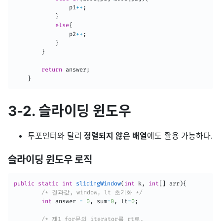
                p1
++
;
}
else
{
                p2
++
;
}
}
return
 answer
;
}
3-2. 슬라이딩 윈도우
투포인터와 달리
정렬되지 않은 배열
에도 활용 가능하다.
슬라이딩 윈도우 로직
public
static
int
slidingWindow
(
int
 k
,
int
[
]
 arr
)
{
/* 결과값, window, lt 초기화 */
int
 answer 
=
0
,
 sum
=
0
,
 lt
=
0
;
/* 제1 for문의 iterator를 rt로, 
