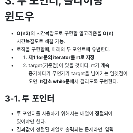
3. 투 포인터, 슬라이딩
윈도우
O(n2)
의 시간복잡도로 구현할 알고리즘을
O(n)
시간복잡도로 해결 가능.
로직을 구현할때, 아래의 두 포인트에 유념한다.
제1 for문의 iterator를 rt로 지정
.
target(기준점)이 있을 것이다. rt가 계속
증가하다가 무언가가 target을 넘어가는 임곗점이
오면,
lt감소 while문
에서 걸리도록 구현한다.
3-1. 투 포인터
투 포인터를 사용하기 위해서는 배열이
정렬
되어
있어야만 한다.
결과값이 정렬된 배열로 출력되는 문제라면, 입력