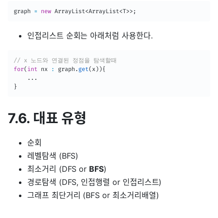
graph 
=
new
ArrayList
<
ArrayList
<
T
>
>
;
인접리스트 순회는 아래처럼 사용한다.
// x 노드와 연결된 정점을 탐색할때
for
(
int
 nx 
:
 graph
.
get
(
x
)
)
{
.
.
.
}
7.6. 대표 유형
순회
레벨탐색 (BFS)
최소거리 (DFS or
BFS
)
경로탐색 (DFS, 인접행렬 or 인접리스트)
그래프 최단거리 (BFS or 최소거리배열)