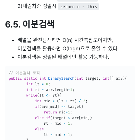
2)내림차순 정렬시
return o - this
6.5. 이분검색
배열을 완전탐색하면 O(n) 시간복잡도이지만,
이분검색을 활용하면 O(logn)으로 줄일 수 있다.
이분검색은 정렬된 배열에만 활용 가능하다.
// 이분검색 로직
public
static
int
binarySearch
(
int
 target
,
int
[
]
 arr
)
{
int
 lt 
=
0
;
int
 rt 
=
 arr
.
length
-
1
;
while
(
lt 
<=
 rt
)
{
int
 mid 
=
(
lt 
+
 rt
)
/
2
;
if
(
arr
[
mid
]
==
 target
)
return
 mid
+
1
;
else
if
(
target 
<
 arr
[
mid
]
)
                rt 
=
 mid 
-
1
;
else
                lt 
=
 mid 
+
1
;