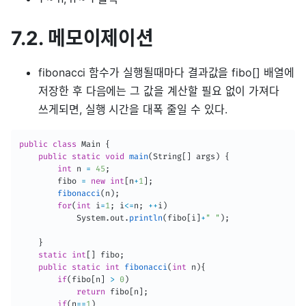
7.2. 메모이제이션
fibonacci 함수가 실행될때마다 결과값을 fibo[] 배열에
저장한 후 다음에는 그 값을 계산할 필요 없이 가져다
쓰게되면, 실행 시간을 대폭 줄일 수 있다.
public
class
Main
{
public
static
void
main
(
String
[
]
 args
)
{
int
 n 
=
45
;
        fibo 
=
new
int
[
n
+
1
]
;
fibonacci
(
n
)
;
for
(
int
 i
=
1
;
 i
<=
n
;
++
i
)
System
.
out
.
println
(
fibo
[
i
]
+
" "
)
;
}
static
int
[
]
 fibo
;
public
static
int
fibonacci
(
int
 n
)
{
if
(
fibo
[
n
]
>
0
)
return
 fibo
[
n
]
;
if
(
n
==
1
)