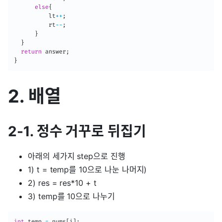
else
{
          lt
++
;
          rt
--
;
}
}
return
 answer
;
}
2. 배열
2-1. 정수 거꾸로 뒤집기
아래의 세가지 step으로 진행
1) t = temp를 10으로 나눈 나머지)
2) res = res*10 + t
3) temp를 10으로 나누기
int
 temp 
=
 nums
[
i
]
;