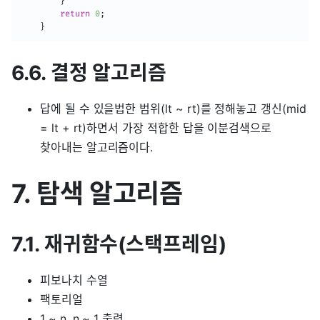
}
return
0
;
}
6.6. 결정 알고리즘
답에 될 수 있을법한 범위(lt ~ rt)를 정해놓고 갱신(mid
= lt + rt)하면서 가장 적합한 답을 이분검색으로
찾아내는 알고리즘이다.
7. 탐색 알고리즘
7.1. 재귀함수(스택프레임)
피보나치 수열
팩토리얼
1 ~ n, n ~ 1 출력