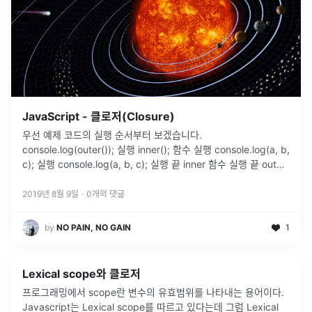
JavaScript - 클로저(Closure)
우선 예제 코드의 실행 순서부터 보겠습니다.
console.log(outer()); 실행 inner(); 함수 실행 console.log(a, b,
c); 실행 console.log(a, b, c); 실행 끝 inner 함수 실행 끝 outer
함수 변수 d 값 반환 outer 함수 실행 끝 console.log(outer()); 실
행 끝 결과 클로저...
2019년 8월 9일
·
0
개의 댓글
by
NO PAIN, NO GAIN
1
Lexical scope와 클로저
프로그래밍에서 scope란 변수의 유효범위를 나타내는 용어이다.
Javascript는 Lexical scope를 따르고 있다는데 그럼 Lexical