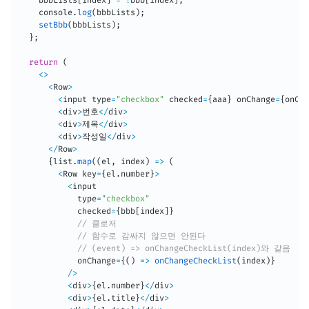
    bbbLists
[
index
]
=
!
bbb
[
index
]
;
    console
.
log
(
bbbLists
)
;
setBbb
(
bbbLists
)
;
}
;
return
(
<
>
<
Row
>
<
input type
=
"checkbox"
 checked
=
{
aaa
}
 onChange
=
{
onCha
<
div
>
번호
<
/
div
>
<
div
>
제목
<
/
div
>
<
div
>
작성일
<
/
div
>
<
/
Row
>
{
list
.
map
(
(
el
,
 index
)
=>
(
<
Row key
=
{
el
.
number
}
>
<
input

            type
=
"checkbox"
            checked
=
{
bbb
[
index
]
}
// 클로저
// 함수로 감싸지 않으면 안된다
// (event) => onChangeCheckList(index)와 같음
            onChange
=
{
(
)
=>
onChangeCheckList
(
index
)
}
/
>
<
div
>
{
el
.
number
}
<
/
div
>
<
div
>
{
el
.
title
}
<
/
div
>