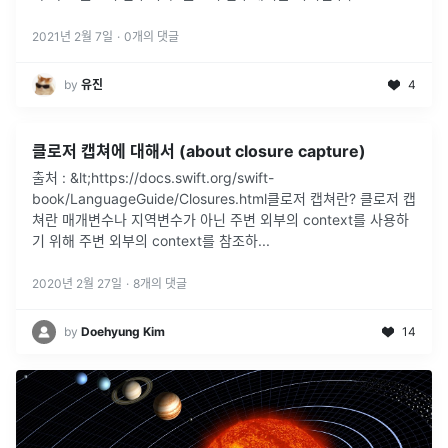
외부 함수의 변수(outerVal), 전역 변수(glob
...
2021년 2월 7일
·
0
개의 댓글
by
유진
4
클로저 캡쳐에 대해서 (about closure capture)
출처 : &lt;https://docs.swift.org/swift-
book/LanguageGuide/Closures.html클로저 캡쳐란? 클로저 캡
쳐란 매개변수나 지역변수가 아닌 주변 외부의 context를 사용하
기 위해 주변 외부의 context를 참조하
...
2020년 2월 27일
·
8
개의 댓글
by
Doehyung Kim
14