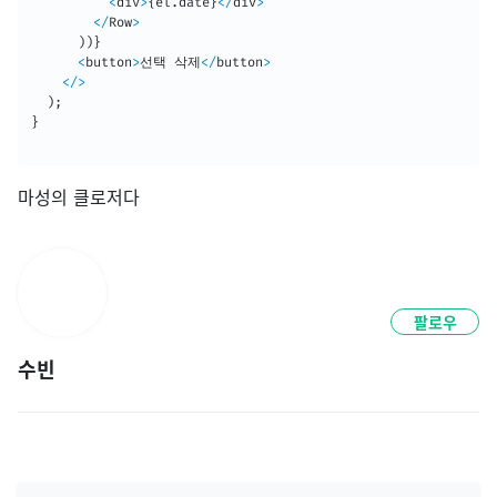
<
div
>
{
el
.
date
}
<
/
div
>
<
/
Row
>
)
)
}
<
button
>
선택 삭제
<
/
button
>
<
/
>
)
;
}
마성의 클로저다
팔로우
수빈