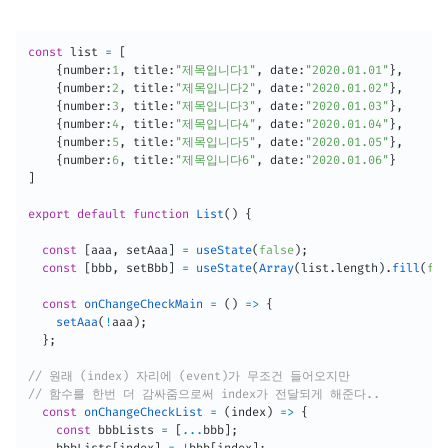
const
 list 
=
[
{
number
:
1
,
 title
:
"제목입니다1"
,
 date
:
"2020.01.01"
}
,
{
number
:
2
,
 title
:
"제목입니다2"
,
 date
:
"2020.01.02"
}
,
{
number
:
3
,
 title
:
"제목입니다3"
,
 date
:
"2020.01.03"
}
,
{
number
:
4
,
 title
:
"제목입니다4"
,
 date
:
"2020.01.04"
}
,
{
number
:
5
,
 title
:
"제목입니다5"
,
 date
:
"2020.01.05"
}
,
{
number
:
6
,
 title
:
"제목입니다6"
,
 date
:
"2020.01.06"
}
]
export
default
function
List
(
)
{
const
[
aaa
,
 setAaa
]
=
useState
(
false
)
;
const
[
bbb
,
 setBbb
]
=
useState
(
Array
(
list
.
length
)
.
fill
(
fal
const
onChangeCheckMain
=
(
)
=>
{
setAaa
(
!
aaa
)
;
}
;
// 원래 (index) 자리에 (event)가 무조건 들어오지만
// 함수를 한번 더 감싸줌으로써 index가 전달되게 해준다..
const
onChangeCheckList
=
(
index
)
=>
{
const
 bbbLists 
=
[
...
bbb
]
;