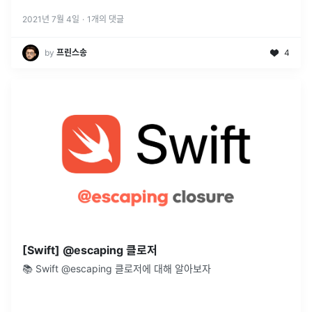
럼 좀 더 자세히 알아보겠습니다. 클로저 (Closure) 클로저는 사용
자의
...
2021년 7월 4일
·
1
개의 댓글
by
프린스송
4
[Swift] @escaping 클로저
📚 Swift @escaping 클로저에 대해 알아보자