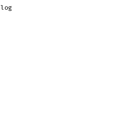
.log
.log