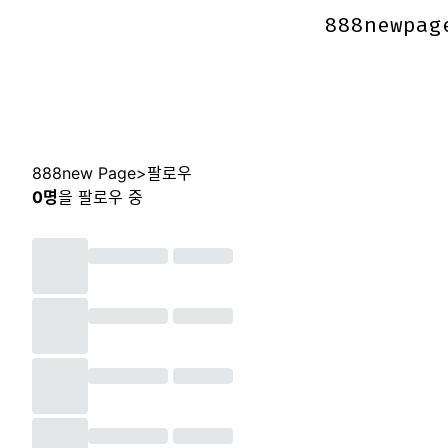
888newpag
888newpag
888new Page
>
팔로우
0
명
을 팔로우 중