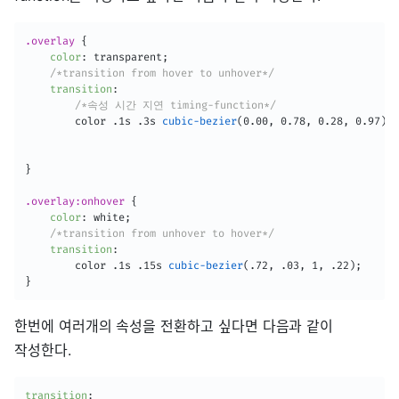
.overlay
{
color
:
 transparent
;
/*transition from hover to unhover*/
transition
:
/*속성 시간 지연 timing-function*/
        color .1s .3s 
cubic-bezier
(
0.00
,
 0.78
,
 0.28
,
 0.97
)
;
}
.overlay:onhover
{
color
:
 white
;
/*transition from unhover to hover*/
transition
:
        color .1s .15s 
cubic-bezier
(
.72
,
 .03
,
 1
,
 .22
)
;
}
한번에 여러개의 속성을 전환하고 싶다면 다음과 같이
작성한다.
transition
: