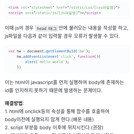
<
link
rel
=
"
stylesheet
"
href
=
"
/static/css/[css파일명]
"
>
<
script
src
=
"
/static/js/[js파일명]
"
>
</
script
>
이때 js의 경우
안에 불러오는 내용을 작성할 하고,
head 태그
js파일을 다음과 같이 입력할 경우 오류가 발생할 수 있다.
var
 hw 
=
 document
.
getElementById
(
'hw'
)
;
    hw
.
addEventListener
(
'click'
,
function
(
)
{
alert
(
'Hello world'
)
;
}
)
이는 html이 javascript를 먼저 실행하여 body에 존재하는
id를 인지하지 못하기 때문에 발생하는 문제이다.
해결방법
:
1. html에 onclick등의 속성을 통해 함수를 호출하여
body이전에 실행되지 않게 한다.(배운 내용)
2. script 부분을 body 이후에 위치시킨다.(권장)