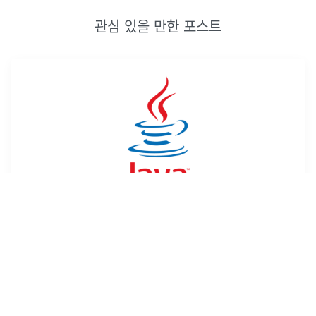
관심 있을 만한 포스트
Java 제네릭(Generic)이란?
데이터의 타입을 클래스 내부에서 지정하는 것이 아닌 외부에서 사
용자에 의해 지정되는 것을 의미합니다. 우리는 흔히 ArrayList,
LinckedList등을 생성할 때 객체&lt;타입>객체명 = new 객체&lt;
타입>();다음과 같이 선언하여 사용합니다. 제네릭같은
...
2022년 6월 20일
·
0
개의 댓글