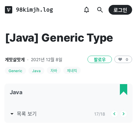
98kimjh.log
로그인
[Java] Generic Type
게맛살맛게
·
2021년 12월 8일
팔로우
0
Generic
Java
자바
제네릭
Java
목록 보기
17
/
18