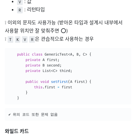
: 값
V
: 리턴타입
R
❕ 이외의 문자도 사용가능 (받아온 타입과 설계시 내부에서
사용할 위치만 잘 맞춰주면 ⭕)
❕
은 관습적으로 사용하는 경우
T
K
V
R
public
class
GenericTest
<
A
,
B
,
C
>
{
private
A
 first
;
private
B
 second
;
private
List
<
C
>
 third
;
public
void
setFirst
(
A
 first
)
{
this
.
first 
=
 first

}
}
✔ 위의 코드 또한 문제 없음
와일드 카드