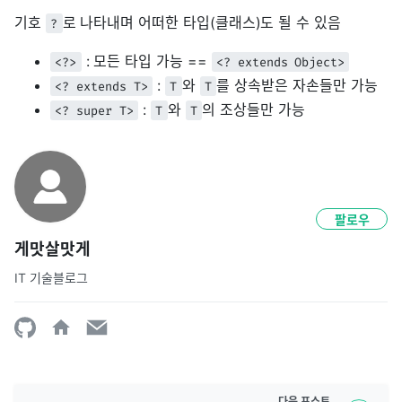
기호
로 나타내며 어떠한 타입(클래스)도 될 수 있음
?
: 모든 타입 가능 ==
<?>
<? extends Object>
:
와
를 상속받은 자손들만 가능
<? extends T>
T
T
:
와
의 조상들만 가능
<? super T>
T
T
팔로우
게맛살맛게
IT 기술블로그
다음
포스트