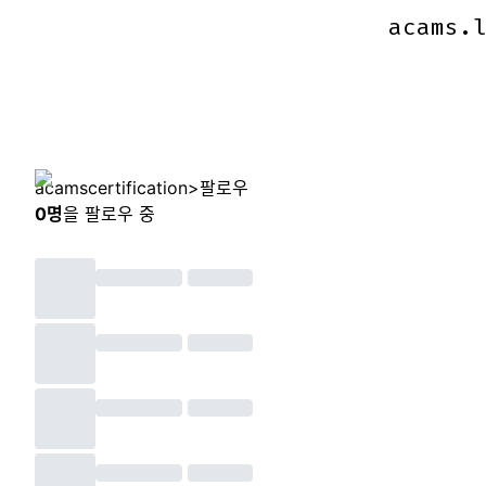
acams.
acams.
acamscertification
>
팔로우
0
명
을 팔로우 중