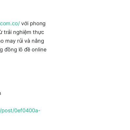
e.com.co/
với phong
Từ trải nghiệm thực
ào may rủi và nâng
g đồng lô đề online
h
m/post/0ef0400a-