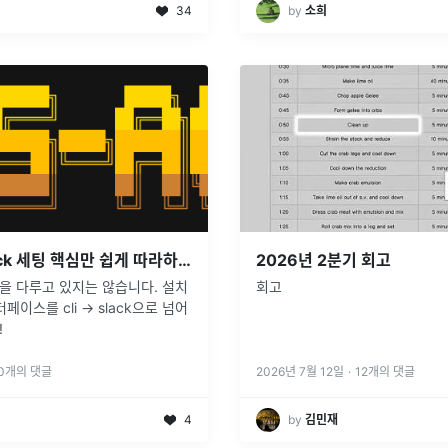
34
by
소희
Hermes Slack 세팅 핵심만 쉽게 따라하기
2026년 2분기 회고
을 다루고 있지는 않습니다. 설치
회고
페이스를 cli -> slack으로 넘어
!
0
개의 댓글
2026년 7월 12일
·
12
개의 댓글
4
by
김민재