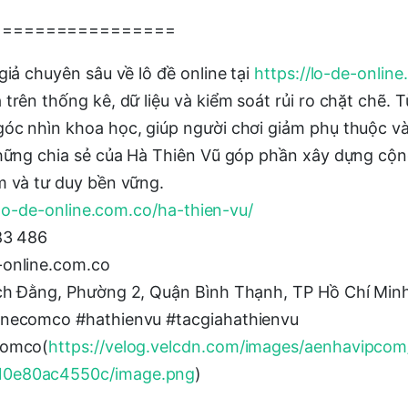
=================
giả chuyên sâu về lô đề online tại
https://lo-de-onlin
trên thống kê, dữ liệu và kiểm soát rủi ro chặt chẽ. 
óc nhìn khoa học, giúp người chơi giảm phụ thuộc v
Những chia sẻ của Hà Thiên Vũ góp phần xây dựng cộn
m và tư duy bền vững.
/lo-de-online.com.co/ha-thien-vu/
83 486
-online.com.co
ạch Đằng, Phường 2, Quận Bình Thạnh, TP Hồ Chí Min
inecomco #hathienvu #tacgiahathienvu
comco(
https://velog.velcdn.com/images/aenhavipco
10e80ac4550c/image.png
)