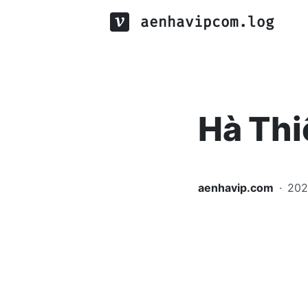
aenhavipcom.log
Hà Thi
aenhavip.com
·
20