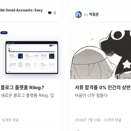
Old Gmail Accounts: Easy
0
by
박홍준
블로그 플랫폼 Rilog.?
서류 합격률 0% 인간의 상반
새로운 블로그 플랫폼 Rilog. 입
마음이 너무 힘들다
16
개의 댓글
2026년 7월 16일
·
15
개의 댓글