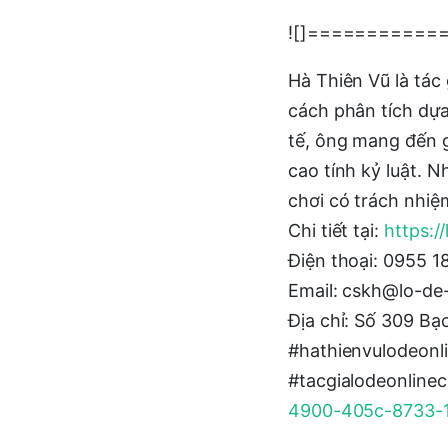
![]===========
Hà Thiên Vũ là tác 
cách phân tích dựa 
tế, ông mang đến g
cao tính kỷ luật. 
chơi có trách nhiệ
Chi tiết tại:
https:/
Điện thoại: 0955 1
Email: cskh@lo-de
Địa chỉ: Số 309 B
#hathienvulodeonl
#tacgialodeonline
4900-405c-8733-