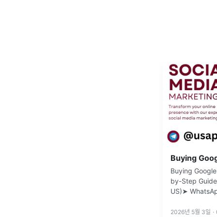
Buying Google Voice Accounts: Easy Step-
by-Step Guide
US)➤ WhatsAp
Telegram: @u
2026년 5월 3일
·