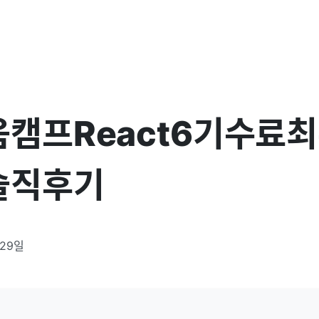
캠프React6기수료
솔직후기
 29일