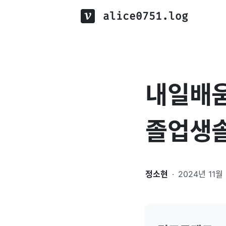
alice0751.log
내일배움
졸업생
정소현
·
2024년 11월