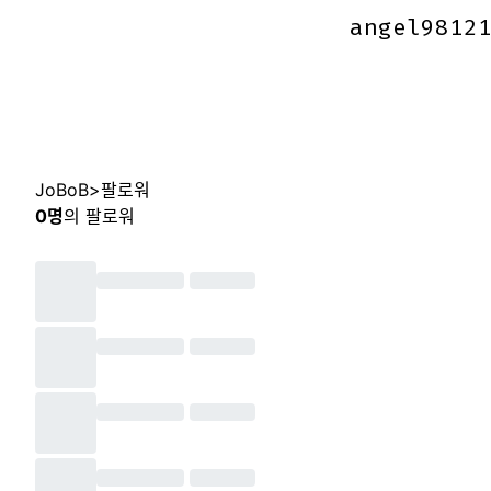
angel9812
angel9812
JoBoB
>
팔로워
0
명
의 팔로워