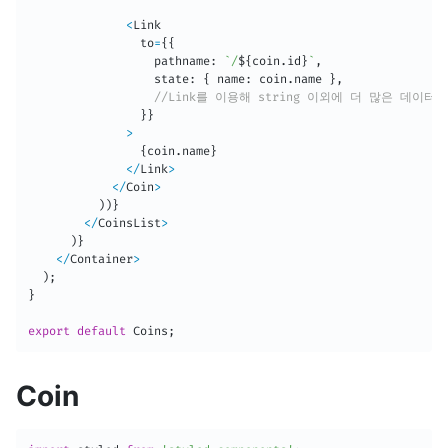
<
Link

                to
=
{
{
                  pathname
:
`
/
${
coin
.
id
}
`
,
                  state
:
{
 name
:
 coin
.
name 
}
,
//Link를 이용해 string 이외에 더 많은 데이터
}
}
>
{
coin
.
name
}
<
/
Link
>
<
/
Coin
>
)
)
}
<
/
CoinsList
>
)
}
<
/
Container
>
)
;
}
export
default
 Coins
;
Coin