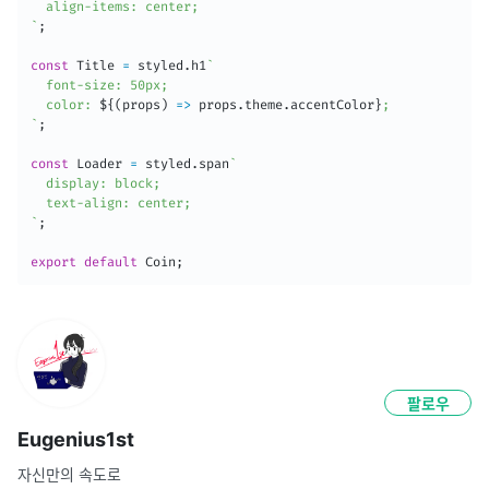
`
;
const
 Title 
=
 styled
.
h1
`
  font-size: 50px;

  color: 
${
(
props
)
=>
 props
.
theme
.
accentColor
}
`
;
const
 Loader 
=
 styled
.
span
`
  display: block;

`
;
export
default
 Coin
;
팔로우
Eugenius1st
자신만의 속도로