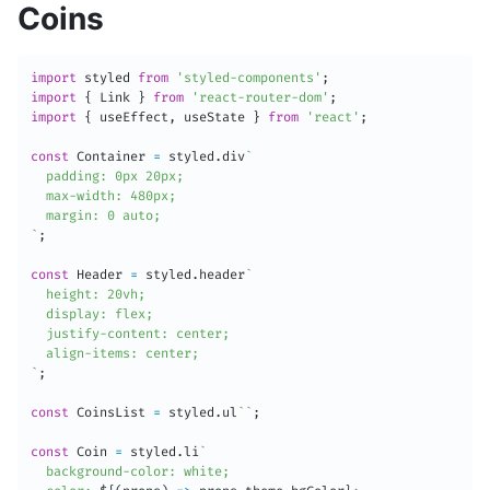
Coins
import
 styled 
from
'styled-components'
;
import
{
 Link 
}
from
'react-router-dom'
;
import
{
 useEffect
,
 useState 
}
from
'react'
;
const
 Container 
=
 styled
.
div
`
  padding: 0px 20px;

  max-width: 480px;

`
;
const
 Header 
=
 styled
.
header
`
  height: 20vh;

  display: flex;

  justify-content: center;

`
;
const
 CoinsList 
=
 styled
.
ul
`
`
;
const
 Coin 
=
 styled
.
li
`
  background-color: white;
