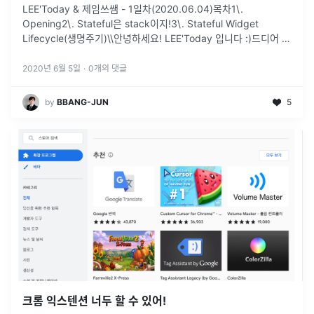
LEE'Today & 제임쓰쌤 - 1일차(2020.06.04)목차1\.
Opening2\. Stateful은 stack이지!3\. Stateful Widget
Lifecycle(생명주기)\\안녕하세요! LEE'Today 입니다 :)드디어 첫
대면 수업의 당일입니다.이때
...
2020년 6월 5일
·
0
개의 댓글
by
BBANG-JUN
5
크롬 익스텐션 너두 할 수 있어!