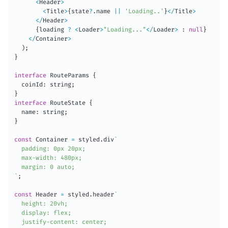
<
Header
>
<
Title
>
{
state
?
.
name 
||
'Loading..'
}
<
/
Title
>
<
/
Header
>
{
loading 
?
<
Loader
>
"Loading..."
<
/
Loader
>
:
null
}
<
/
Container
>
)
;
}
interface
RouteParams
{
  coinId
:
 string
;
}
interface
RouteState
{
  name
:
 string
;
}
const
 Container 
=
 styled
.
div
`
  padding: 0px 20px;

  max-width: 480px;

`
;
const
 Header 
=
 styled
.
header
`
  height: 20vh;

  display: flex;

  justify-content: center;
