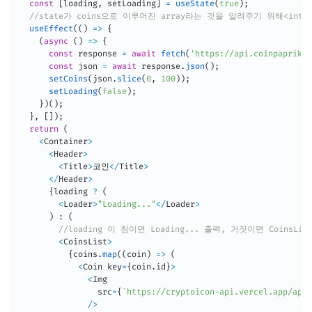
const
[
loading
,
 setLoading
]
=
useState
(
true
)
;
//state가 coins으로 이루어진 array라는 것을 알려주기 위해<inter
useEffect
(
(
)
=>
{
(
async
(
)
=>
{
const
 response 
=
await
fetch
(
'https://api.coinpaprika.
const
 json 
=
await
 response
.
json
(
)
;
setCoins
(
json
.
slice
(
0
,
100
)
)
;
setLoading
(
false
)
;
}
)
(
)
;
}
,
[
]
)
;
return
(
<
Container
>
<
Header
>
<
Title
>
코인
<
/
Title
>
<
/
Header
>
{
loading 
?
(
<
Loader
>
"Loading..."
<
/
Loader
>
)
:
(
//loading 이 참이면 Loading... 출력, 거짓이면 CoinsLi
<
CoinsList
>
{
coins
.
map
(
(
coin
)
=>
(
<
Coin key
=
{
coin
.
id
}
>
<
Img

                src
=
{
`
https://cryptoicon-api.vercel.app/api/
/
>