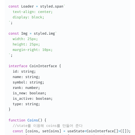
const
 Loader 
=
 styled
.
span
`
  text-align: center;

`
;
const
 Img 
=
 styled
.
img
`
  width: 25px;

  height: 25px;

`
;
interface
CoinInterface
{
  id
:
 string
;
  name
:
 string
;
  symbol
:
 string
;
  rank
:
 number
;
  is_new
:
 boolean
;
  is_active
:
 boolean
;
  type
:
 string
;
}
function
Coins
(
)
{
//state를 이용해 coins를 만들어 준다
const
[
coins
,
 setCoins
]
=
 useState
<
CoinInterface
[
]
>
(
[
]
)
;