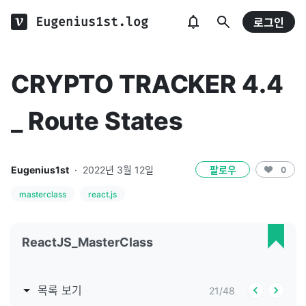
Eugenius1st.log
로그인
CRYPTO TRACKER 4.4
_ Route States
Eugenius1st
·
2022년 3월 12일
팔로우
0
masterclass
react.js
ReactJS_MasterClass
목록 보기
21
/
48