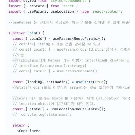
import
 styled 
from
'styled-components'
;
import
{
 useState 
}
from
'react'
;
import
{
 useParams
,
 useLocation 
}
from
'react-router'
;
//useParams 는 URL에서 관심있어 하는 정보를 잡아낼 수 있게 해준다.
function
Coin
(
)
{
const
{
 coinId 
}
=
 useParams
<
RouteParams
>
(
)
;
// coinId가 string 이라는 것을 말해줄 수 있고
// const{ coinId } = useParams<{coinId:string}>(); 이렇게
//또는
//타입스크립트에게 Params 라는 이름의 interface를 갖는다는 것을
// interface Params{coinId:string;}
// const{ coinId } = useParams<Params>();
const
[
loading
,
 setLoading
]
=
useState
(
true
)
;
//state가 coins으로 이루어진 array라는 것을 알려주기 위해<inter
//Coins 에서 보내는 state 를 사용하기 위해 useLocation 이라는
// location object에 접근하기만 하면 된다.
const
{
 state 
}
=
 useLocation
<
RouteState
>
(
)
;
//  console.log(state.name);
return
(
<
Container
>