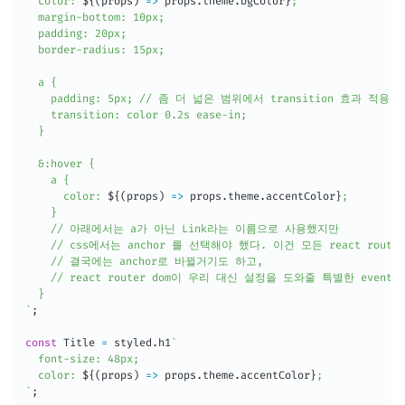
  color: 
${
(
props
)
=>
 props
.
theme
.
bgColor
}
;

  margin-bottom: 10px;

  padding: 20px;

  border-radius: 15px;

  a {

    padding: 5px; // 좀 더 넓은 범위에서 transition 효과 적용 가
    transition: color 0.2s ease-in;

  }

  &:hover {

    a {

      color: 
${
(
props
)
=>
 props
.
theme
.
accentColor
}
;

    }

    // 아래에서는 a가 아닌 Link라는 이름으로 사용했지만

    // css에서는 anchor 를 선택해야 했다. 이건 모든 react router
    // 결국에는 anchor로 바뀔거기도 하고,

    // react router dom이 우리 대신 설정을 도와줄 특별한 event 
`
;
const
 Title 
=
 styled
.
h1
`
  font-size: 48px;

  color: 
${
(
props
)
=>
 props
.
theme
.
accentColor
}
`
;