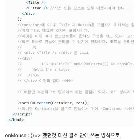
<
Title 
/
>
<
Button 
/
>
//직접 만든 요소는 모두 대문자여야 한다 !!
<
/
div
>
)
;
//container에 이 위 Title 과 Button을 포함하기 위해서는
//마치 html 태그인 것처럼 포함시킨다.
//이것은 마치 여러 컴포넌트들이 합쳐진 구성을 하고 있다. 코드를
//작은 요소로 만들어 관리할 수 있기에 편리하다. 코드를 분리한 
//     즉
// <div> <Title /> </div> 은 ↓↓↓↓
//<div>
//         <h3 id="title" onMouseEnter={() => console.lo
//     Hello I'm a title
//   </h3>
// </div> 이것과 같다 ↑↑↑↑↑
// 버튼만 부분적으로 업데이트 되는 장점이 있다. 코드 분리가 되
    ReactDOM
.
render
(
Container
,
 root
)
;
//아니면 Container을 함수로 만들여서 위에 <Container />해
<
/
script
>
<
/
html
>
onMouse : ()=> 했던것 대신 괄호 안에 쓰는 방식으로