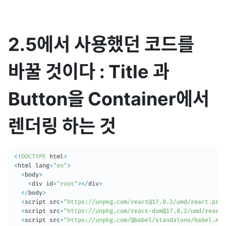
2.5에서 사용했던 코드를
바꿀 것이다 : Title 과
Button을 Container에서
렌더링 하는 것
<
!
DOCTYPE
 html
>
<
html lang
=
"en"
>
<
body
>
<
div id
=
"root"
>
<
/
div
>
<
/
body
>
<
script src
=
"https://unpkg.com/react@17.0.2/umd/react.prod
<
script src
=
"https://unpkg.com/react-dom@17.0.2/umd/react-
<
script src
=
"https://unpkg.com/@babel/standalone/babel.min