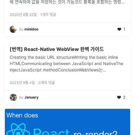
에 연속하여 값을 저장하는 것이 가능코드 블록을 포함하는 명령문
은 콜론(:)과 여백으로 구분같은 수준의 코드들은 반드시 동
...
2020년 8월 22일
·
1
개의 댓글
by
minidoo
1
[번역] React-Native WebView 완벽 가이드
Creating the basic URL structureWriting the basic inline
HTMLCommunicating between JavaScript and NativeThe
injectJavaScript methodConclusionWebViews는
...
2023년 9월 4일
·
0
개의 댓글
by
January
2