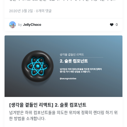
저것이 문자열도 아니며, HTML 태그도 아니라고 한다.바로 JSX
라 하며,
...
2020년 3월 2일
·
0
개의 댓글
by
JellyChoco
0
[생각을 곁들인 리액트] 2. 슬롯 컴포넌트
넘겨받은 하위 컴포넌트들을 의도한 위치에 정확히 렌더링 하기 위
한 방법을 소개합니다.