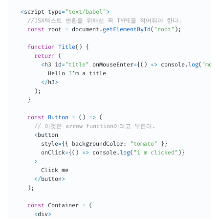
<
script type
=
"text/babel"
>
//JSX텍스트 변환을 위해선 꼭 TYPE을 적어줘야 한다.
const
 root 
=
 document
.
getElementById
(
"root"
)
;
function
Title
(
)
{
return
(
<
h3 id
=
"title"
 onMouseEnter
=
{
(
)
=>
 console
.
log
(
"mous
          Hello 
I
'm a title

<
/
h3
>
)
;
}
const
Button
=
(
)
=>
(
// 이것은 arrow function이라고 부른다.
<
button

        style
=
{
{
 backgroundColor
:
"tomato"
}
}
        onClick
=
{
(
)
=>
 console
.
log
(
"i'm clicked"
)
}
>
        Click me

<
/
button
>
)
;
const
 Container 
=
(
<
div
>