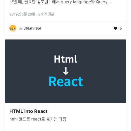
보낼 때, 필요한 컴포넌트에서 query language와 Query
component를 사용해 요청을 보낸다. graphQL API는 보통 하나
의 Endpoint를 사용하며, 요청시 사용하는...
2019년 5월 28일
·
2
개의 댓글
by
JIHahnSol
5
HTML into React
html 코드를 react로 옮기는 과정