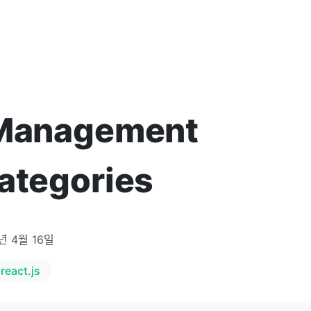
 Management
ategories
년 4월 16일
react.js