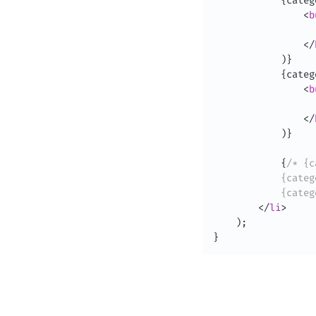
{
categ
<
b
                  
</
)
}
{
categ
<
b
                   
</
)
}
{
/* {c
            {categ
            {categ
</
li
>
    );
