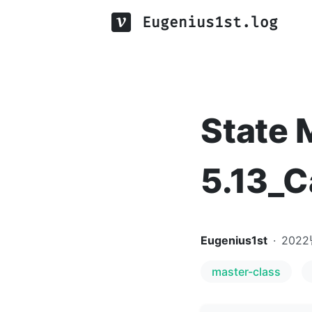
Eugenius1st.log
State
5.13_C
Eugenius1st
·
2022
master-class