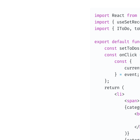
import
 React 
from
import
{
 useSetRec
import
{
 IToDo
,
 to
export
default
fun
const
 setToDos
const
 onClick 
const
{
            curren
}
=
 event
;
}
;

    return (

<
li
>
<
span
>
{
categ
<
b
                  
</
)
}