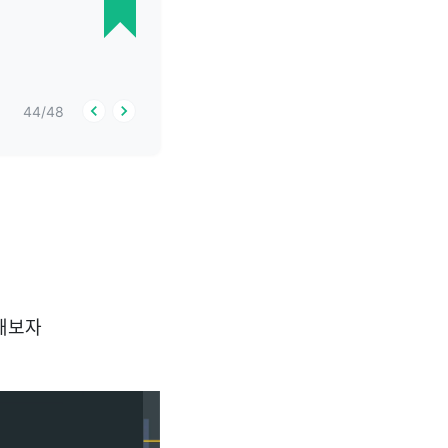
44
/
48
가해보자