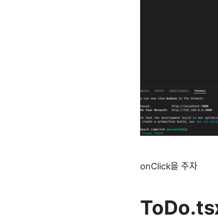
onClick을 주자
ToDo.ts