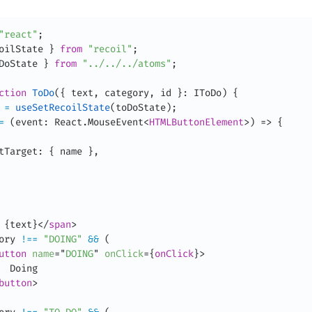
"react"
;
oilState 
}
from
"recoil"
;
DoState 
}
from
"../../../atoms"
;
ction
ToDo
(
{
 text
,
 category
,
 id 
}
:
 IToDo
)
{
 
=
useSetRecoilState
(
toDoState
)
;
=
(
event
:
 React
.
MouseEvent
<
HTMLButtonElement
>
) => 
{
tTarget
:
{
 name 
}
,
{
text
}
</
span
>
ory 
!==
"DOING"
&&
(
utton
name
=
"
DOING
"
onClick
=
{
onClick
}
>
  Doing

button
>