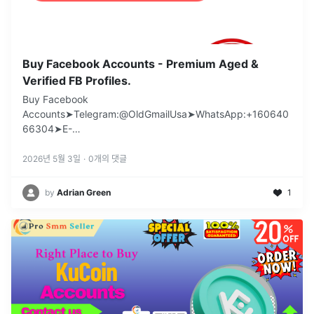
Buy Facebook Accounts - Premium Aged &
Verified FB Profiles.
Buy Facebook
Accounts➤Telegram:@OldGmailUsa➤WhatsApp:+160640
66304➤E-
mail:support@oldgmailusa.comhttps://oldgmailusa.com/pr
oduct/buy-facebook-acco
...
2026년 5월 3일
·
0
개의 댓글
by
Adrian Green
1