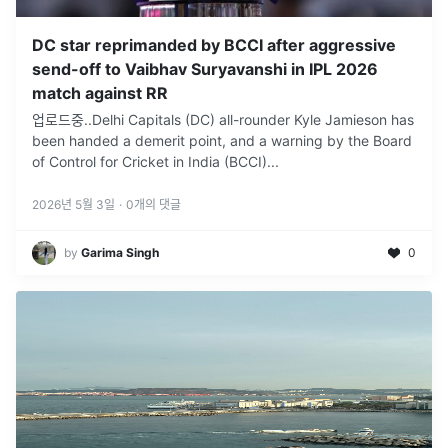
DC star reprimanded by BCCI after aggressive
send-off to Vaibhav Suryavanshi in IPL 2026
match against RR
업로드중..Delhi Capitals (DC) all-rounder Kyle Jamieson has
been handed a demerit point, and a warning by the Board
of Control for Cricket in India (BCCI)
...
2026년 5월 3일
·
0
개의 댓글
by
Garima Singh
0