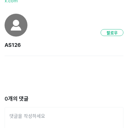
x.com
팔로우
AS126
0
개의 댓글