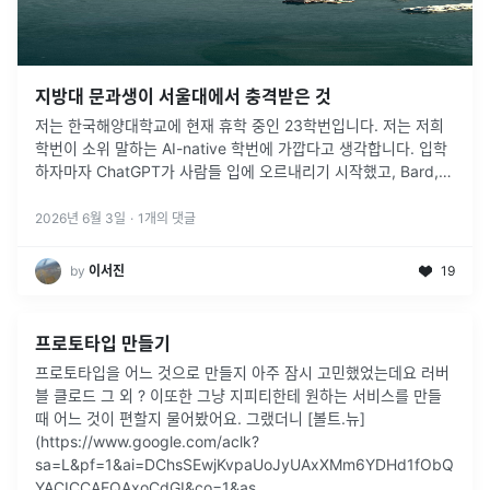
지방대 문과생이 서울대에서 충격받은 것
저는 한국해양대학교에 현재 휴학 중인 23학번입니다. 저는 저희
학번이 소위 말하는 AI-native 학번에 가깝다고 생각합니다. 입학
하자마자 ChatGPT가 사람들 입에 오르내리기 시작했고, Bard,
Gemini, Claude 같은 서비스들이 계속 등장했습니다.
...
2026년 6월 3일
·
1
개의 댓글
by
이서진
19
프로토타입 만들기
프로토타입을 어느 것으로 만들지 아주 잠시 고민했었는데요 러버
블 클로드 그 외 ? 이또한 그냥 지피티한테 원하는 서비스를 만들
때 어느 것이 편할지 물어봤어요. 그랬더니 [볼트.뉴]
(https://www.google.com/aclk?
sa=L&pf=1&ai=DChsSEwjKvpaUoJyUAxXMm6YDHd1fObQ
YACICCAEQAxoCdGI&co=1&as...