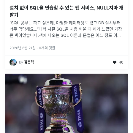
설치 없이 SQL을 연습할 수 있는 웹 서비스, NULL지마 개
발기
“SQL 공부는 하고 싶은데, 마땅한 데이터셋도 없고 DB 설치부터
너무 막막해요…”대학 시절 SQL을 처음 배울 때 제가 느꼈던 가장
큰 벽이었습니다.책에 나오는 SQL 이론과 문법은 어느 정도 이해
할 수 있었습니다.하지만 막상 직접 실행해보려고 하면 생각보다
많은
...
2026년 6월 21일
·
0
개의 댓글
by
김동혁
40