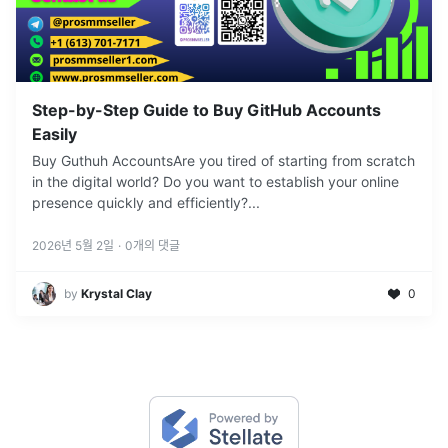
Step-by-Step Guide to Buy GitHub Accounts
Easily
Buy Guthuh AccountsAre you tired of starting from scratch
in the digital world? Do you want to establish your online
presence quickly and efficiently?
...
2026년 5월 2일
·
0
개의 댓글
by
Krystal Clay
0