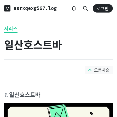
asrxqexg567.log
로그인
시리즈
일산호스트바
오름차순
1
.
일산호스트바