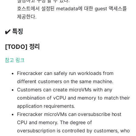
설정하고 구성 할 수 있다.
호스트에서 설정된 metadata에 대한 guest 액세스를
제공한다.
✔️ 특징
[TODO] 정리
참고 링크
Firecracker can safely run workloads from
different customers on the same machine.
Customers can create microVMs with any
combination of vCPU and memory to match their
application requirements.
Firecracker microVMs can oversubscribe host
CPU and memory. The degree of
oversubscription is controlled by customers, who