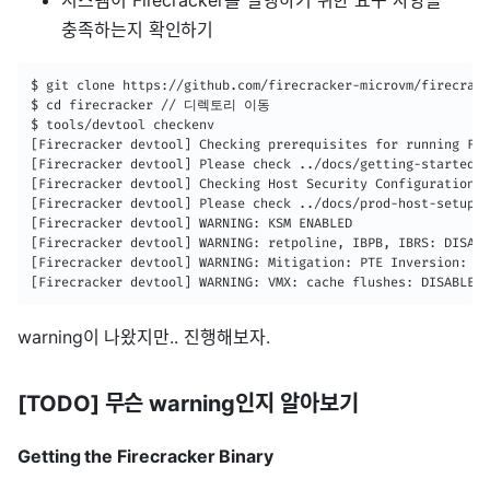
충족하는지 확인하기
$ git clone https://github.com/firecracker-microvm/firecr
$ cd firecracker // 디렉토리 이동

$ tools/devtool checkenv

[Firecracker devtool] Checking prerequisites for running Fir
[Firecracker devtool] Please check ../docs/getting-started.m
[Firecracker devtool] Checking Host Security Configuration.

[Firecracker devtool] Please check ../docs/prod-host-setup.m
[Firecracker devtool] WARNING: KSM ENABLED

[Firecracker devtool] WARNING: retpoline, IBPB, IBRS: DISABL
[Firecracker devtool] WARNING: Mitigation: PTE Inversion: DI
[Firecracker devtool] WARNING: VMX: cache flushes: DISABLED
warning이 나왔지만.. 진행해보자.
[TODO] 무슨 warning인지 알아보기
Getting the Firecracker Binary