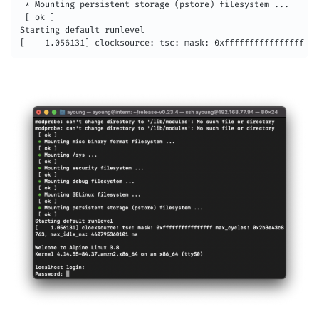
 * Mounting persistent storage (pstore) filesystem ...

 [ ok ]

Starting default runlevel

[    1.056131] clocksource: tsc: mask: 0xffffffffffffffff ma