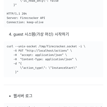
        \"is_read_only\": false

    }"

HTTP/1.1 204

Server: Firecracker API

Connection: keep-alive
guest 시스템(가상 머신) 시작하기
curl --unix-socket /tmp/firecracker.socket -i \

    -X PUT "http://localhost/actions" \

    -H  "accept: application/json" \

    -H  "Content-Type: application/json" \

    -d "{

        \"action_type\": \"InstanceStart\"

     }"
웹서버 로그