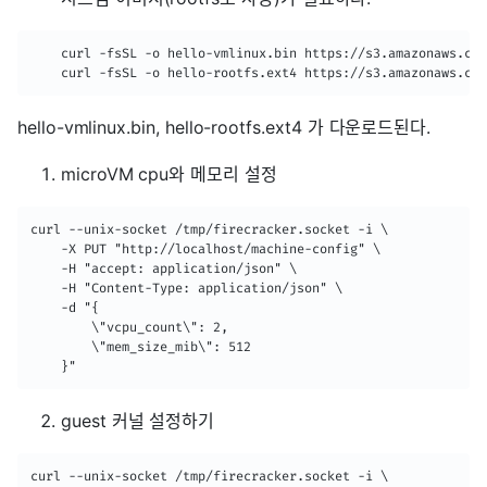
    curl -fsSL -o hello-vmlinux.bin https://s3.amazonaws.com
    curl -fsSL -o hello-rootfs.ext4 https://s3.amazonaws.co
hello-vmlinux.bin, hello-rootfs.ext4 가 다운로드된다.
microVM cpu와 메모리 설정
curl --unix-socket /tmp/firecracker.socket -i \

    -X PUT "http://localhost/machine-config" \

    -H "accept: application/json" \

    -H "Content-Type: application/json" \

    -d "{

        \"vcpu_count\": 2,

        \"mem_size_mib\": 512

    }"
guest 커널 설정하기
curl --unix-socket /tmp/firecracker.socket -i \
