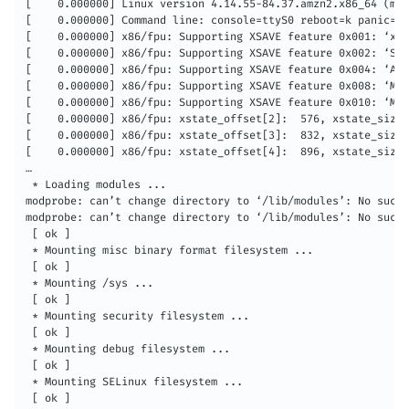
[    0.000000] Linux version 4.14.55-84.37.amzn2.x86_64 (moc
[    0.000000] Command line: console=ttyS0 reboot=k panic=1 
[    0.000000] x86/fpu: Supporting XSAVE feature 0x001: ‘x87
[    0.000000] x86/fpu: Supporting XSAVE feature 0x002: ‘SSE
[    0.000000] x86/fpu: Supporting XSAVE feature 0x004: ‘AVX
[    0.000000] x86/fpu: Supporting XSAVE feature 0x008: ‘MPX
[    0.000000] x86/fpu: Supporting XSAVE feature 0x010: ‘MPX
[    0.000000] x86/fpu: xstate_offset[2]:  576, xstate_sizes
[    0.000000] x86/fpu: xstate_offset[3]:  832, xstate_sizes
[    0.000000] x86/fpu: xstate_offset[4]:  896, xstate_sizes
…

 * Loading modules ...

modprobe: can’t change directory to ‘/lib/modules’: No such 
modprobe: can’t change directory to ‘/lib/modules’: No such 
 [ ok ]

 * Mounting misc binary format filesystem ...

 [ ok ]

 * Mounting /sys ...

 [ ok ]

 * Mounting security filesystem ...

 [ ok ]

 * Mounting debug filesystem ...

 [ ok ]

 * Mounting SELinux filesystem ...

 [ ok ]
