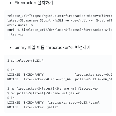
Firecracker 설치하기
release_url=“https://github.com/firecracker-microvm/firecrac
latest=$(basename $(curl -fsSLI -o /dev/null -w  %{url_effec
arch=`uname -m`

curl -L ${release_url}/download/${latest}/firecracker-${late
| tar -xz
binary 파일 이름 “firecracker”로 변경하기
$ cd release-v0.23.4

$ ls

LICENSE  THIRD-PARTY                 firecracker_spec-v0.23.
NOTICE   firecracker-v0.23.4-x86_64  jailer-v0.23.4-x86_64

$ mv firecracker-${latest}-$(uname -m) firecracker

$ mv jailer-${latest}-$(uname -m) jailer

$ ls

LICENSE  THIRD-PARTY  firecracker_spec-v0.23.4.yaml

NOTICE   firecracker  jailer