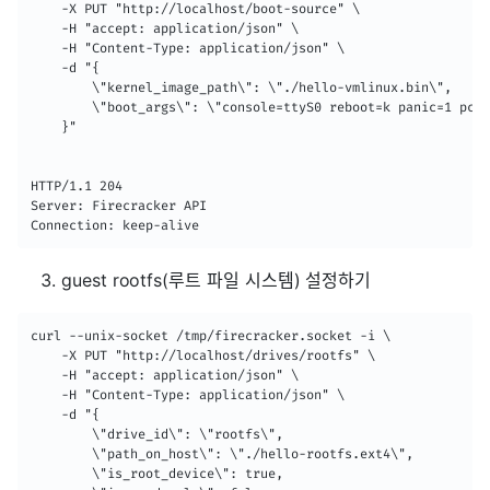
    -X PUT "http://localhost/boot-source" \

    -H "accept: application/json" \

    -H "Content-Type: application/json" \

    -d "{

        \"kernel_image_path\": \"./hello-vmlinux.bin\",

        \"boot_args\": \"console=ttyS0 reboot=k panic=1 pci=
    }"

HTTP/1.1 204

Server: Firecracker API

Connection: keep-alive
guest rootfs(루트 파일 시스템) 설정하기
curl --unix-socket /tmp/firecracker.socket -i \

    -X PUT "http://localhost/drives/rootfs" \

    -H "accept: application/json" \

    -H "Content-Type: application/json" \

    -d "{

        \"drive_id\": \"rootfs\",

        \"path_on_host\": \"./hello-rootfs.ext4\",

        \"is_root_device\": true,
