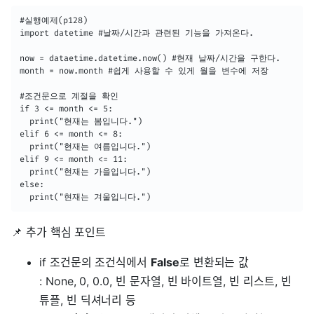
#실행예제(p128)

import datetime #날짜/시간과 관련된 기능을 가져온다.

now = dataetime.datetime.now() #현재 날짜/시간을 구한다.

month = now.month #쉽게 사용할 수 있게 월을 변수에 저장

#조건문으로 계절을 확인

if 3 <= month <= 5:

  print("현재는 봄입니다.")

elif 6 <= month <= 8:

  print("현재는 여름입니다.")

elif 9 <= month <= 11:

  print("현재는 가을입니다.")

else:

  print("현재는 겨울입니다.")
📌 추가 핵심 포인트
if 조건문의 조건식에서
False
로 변환되는 값
: None, 0, 0.0, 빈 문자열, 빈 바이트열, 빈 리스트, 빈
튜플, 빈 딕셔너리 등