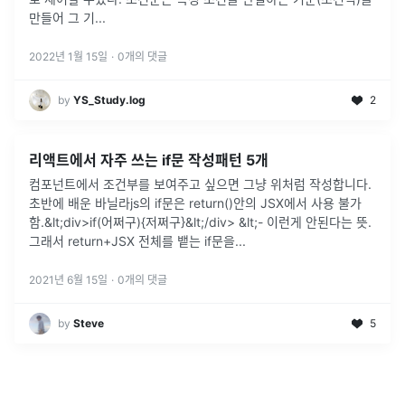
만들어 그 기
...
2022년 1월 15일
·
0
개의 댓글
by
YS_Study.log
2
리액트에서 자주 쓰는 if문 작성패턴 5개
컴포넌트에서 조건부를 보여주고 싶으면 그냥 위처럼 작성합니다.
초반에 배운 바닐라js의 if문은 return()안의 JSX에서 사용 불가
함.&lt;div>if(어쩌구){저쩌구}&lt;/div> &lt;- 이런게 안된다는 뜻.
그래서 return+JSX 전체를 뱉는 if문을
...
2021년 6월 15일
·
0
개의 댓글
by
Steve
5