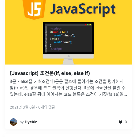
[Javascript] 조건문(if, else, else if)
if문 - else절 > if(조건식)문은 괄호에 들어가는 조건을 평가해서
참(true)일 경우에 코드 블록이 실행된다. if문에 else절을 붙일 수
있는데, else절 뒤에 이어지는 코드 블록은 조건이 거짓(false)일
때 실행된다. else절은 선택 사항이며,
...
2021년 3월 6일
·
0
개의 댓글
by
Hyebin
0