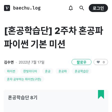
baechu.log
로그인
[혼공학습단] 2주차 혼공파
파이썬 기본 미션
김수연
·
2022년 7월 17일
팔로우
0
파이썬
한빛미디어
혼공
혼공파
혼공학습단
혼자 공부하는 파이썬(구판)
혼공학습단 8기