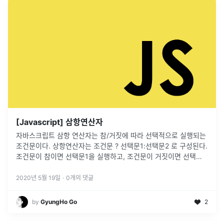
[Javascript] 삼항연산자
자바스크립트 삼항 연산자는 참/거짓에 따라 선택적으로 실행되는
조건문이다. 상항연산자는 조건문 ? 선택문1:선택문2 로 구성된다.
조건문이 참이면 선택문1을 실행하고, 조건문이 거짓이면 선택문
2를 실행한다. 자바스크립트 삼항 연산자 기능은 세개 항으로 연산
을 처리한다
...
2020년 5월 19일
·
0
개의 댓글
by
GyungHo Go
2