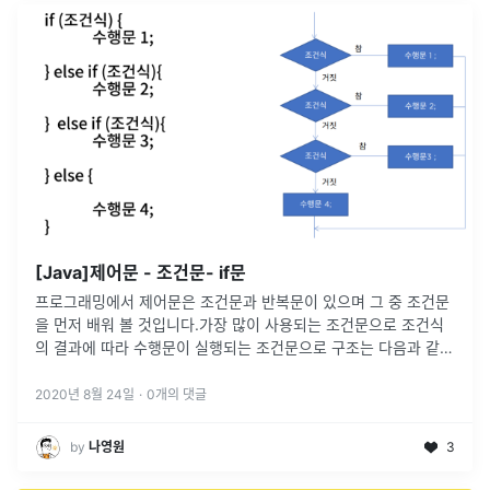
[Java]제어문 - 조건문- if문
프로그래밍에서 제어문은 조건문과 반복문이 있으며 그 중 조건문
을 먼저 배워 볼 것입니다.가장 많이 사용되는 조건문으로 조건식
의 결과에 따라 수행문이 실행되는 조건문으로 구조는 다음과 같습
니다.if문if (조건식) { 수행문;}if-else문if (조
...
2020년 8월 24일
·
0
개의 댓글
by
나영원
3