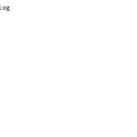
log
log