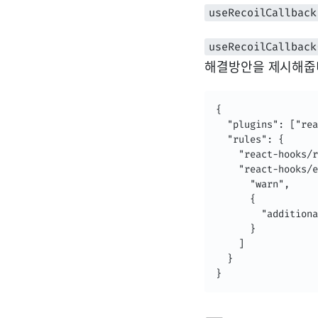
useRecoilCallback
useRecoilCallback
해결방안을 제시해줍
{

  "plugins": ["rea
  "rules": {

    "react-hooks/r
    "react-hooks/e
      "warn",

      {

        "addition
      }

    ]

  }

}