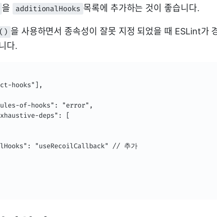
을
목록에 추가하는 것이 좋습니다.
additionalHooks
을 사용하면서 종속성이 잘못 지정 되었을 때 ESLint가
()
니다.
ct-hooks"],

ules-of-hooks": "error",

xhaustive-deps": [

alHooks": "useRecoilCallback" // 추가
