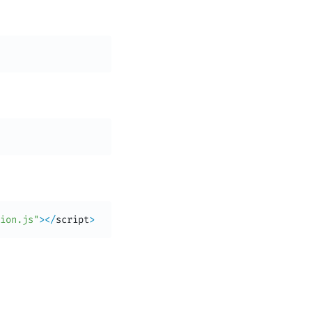
ion.js"
>
<
/
script
>