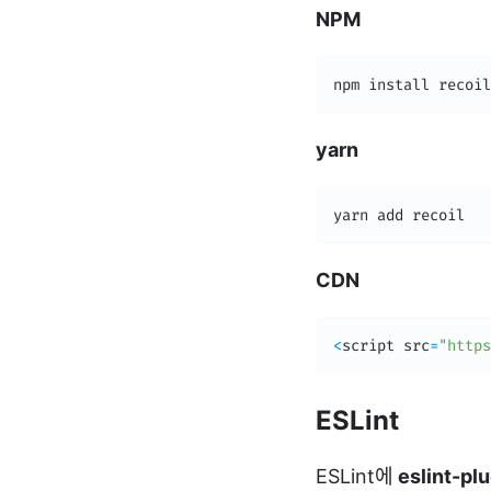
NPM
npm install recoil
yarn
yarn add recoil
CDN
<
script src
=
"https
ESLint
ESLint에
eslint-pl