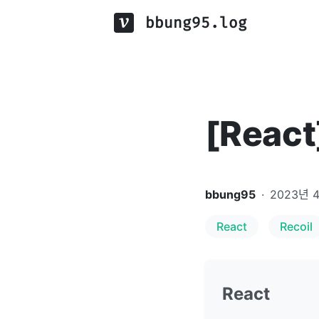
bbung95.log
[React
bbung95
·
2023년 
React
Recoil
React