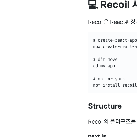
💻 Recoi
Recoil은 React
# create-react-app

npx create-react-a
# dir move

cd my-app

# npm or yarn

npm install recoil
Structure
Recoil의 폴더구조
next.js