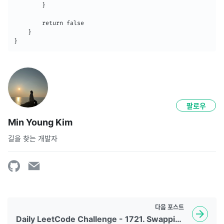
        }

        return false

    }

}
팔로우
Min Young Kim
길을 찾는 개발자
다음
포스트
Daily LeetCode Challenge - 1721. Swapping Nodes in a Linked List