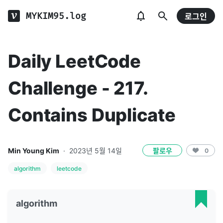
MYKIM95.log
로그인
Daily LeetCode
Challenge - 217.
Contains Duplicate
Min Young Kim
·
2023년 5월 14일
팔로우
0
algorithm
leetcode
algorithm