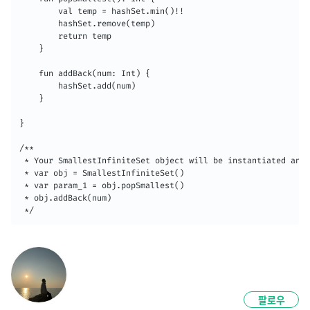
        val temp = hashSet.min()!!

        hashSet.remove(temp)

        return temp

    }

    fun addBack(num: Int) {

        hashSet.add(num)

    }

}

/**

 * Your SmallestInfiniteSet object will be instantiated and 
 * var obj = SmallestInfiniteSet()

 * var param_1 = obj.popSmallest()

 * obj.addBack(num)

 */
팔로우