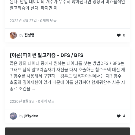
된다. 만일 데이터의 개수가 무수히 많아진다면 굉장히 비효율적인
알고리즘이 된다. 하지만 이...
2022년 4월 27일
·
0
개의 댓글
by
전성영
0
[이론]파이썬 알고리즘 - DFS / BFS
많은 양의 데이터 중에서 원하는 데이터를 찾는 방법DFS / BFS는
그래프 탐색 알고리즘자기 자신을 다시 호출하는 함수스택 대신 재
귀함수를 사용해서 구현하는 경우도 많음파이썬에서는 재귀함수
호출의 깊이제한이 있기 때문에 이를 신경써야 함재귀함수 사용 시
종료 조건을
...
2020년 9월 8일
·
0
개의 댓글
by
jiffydev
4