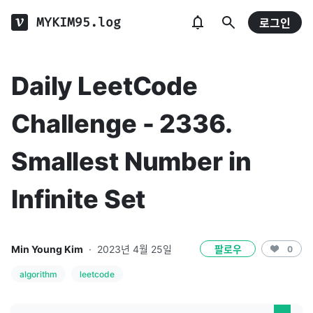
MYKIM95.log
로그인
Daily LeetCode
Challenge - 2336.
Smallest Number in
Infinite Set
Min Young Kim
·
2023년 4월 25일
팔로우
0
algorithm
leetcode