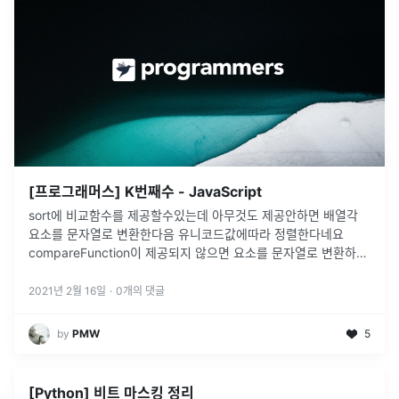
[프로그래머스] K번째수 - JavaScript
sort에 비교함수를 제공할수있는데 아무것도 제공안하면 배열각
요소를 문자열로 변환한다음 유니코드값에따라 정렬한다네요
compareFunction이 제공되지 않으면 요소를 문자열로 변환하고
유니 코드 코드 포인트 순서로 문자열을 비교하여 정렬됩니다. 예
를 들어 "바나나"
...
2021년 2월 16일
·
0
개의 댓글
by
PMW
5
[Python] 비트 마스킹 정리