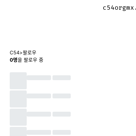
c54orgmx
c54orgmx
C54
>
팔로우
0
명
을 팔로우 중