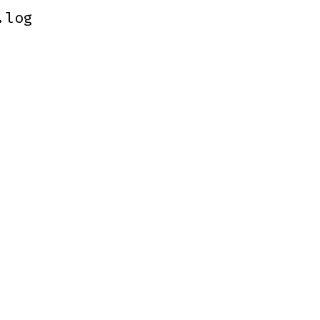
.log
.log