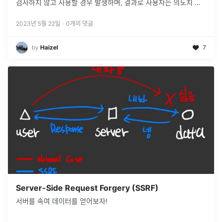
검사하지 않고 사용할 경우 발생하며, 결과로 사용자는 의도치 않
은 동작을 수행하거나 쿠키, 세션 등의 정보를 탈취 당하게 됩니
다.Prepetrat
...
2023년 5월 22일
·
0
개의 댓글
by
Haizel
7
Server-Side Request Forgery (SSRF)
서버를 속여 데이터를 얻어보자!