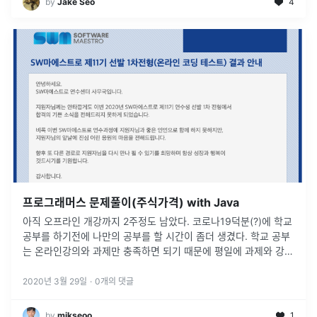
by
Jake Seo
4
프로그래머스 문제풀이(주식가격) with Java
아직 오프라인 개강까지 2주정도 남았다. 코로나19덕분(?)에 학교
공부를 하기전에 나만의 공부를 할 시간이 좀더 생겼다. 학교 공부
는 온라인강의와 과제만 충족하면 되기 때문에 평일에 과제와 강의
를 다 수강하고 주말에는 내 공부하는데 시간을 보내려고 한다. 결
국 SW마에
...
2020년 3월 29일
·
0
개의 댓글
by
mikseoo
1