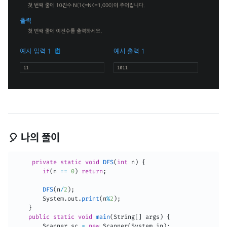
🎈 나의 풀이
private
static
void
DFS
(
int
 n
)
{
if
(
n 
==
0
)
return
;
DFS
(
n
/
2
)
;
System
.
out
.
print
(
n
%
2
)
;
}
public
static
void
main
(
String
[
]
 args
)
{
Scanner
 sc 
=
new
Scanner
(
System
.
in
)
;