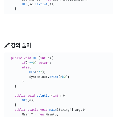
DFS
(
sc
.
nextInt
(
)
)
;
}
🖍️ 강의 풀이
public
void
DFS
(
int
 n
)
{
if
(
n
==
0
)
return
;
else
{
DFS
(
n
/
2
)
;
System
.
out
.
print
(
n
%
2
)
;
}
}
public
void
solution
(
int
 n
)
{
DFS
(
n
)
;
}
public
static
void
main
(
String
[
]
 args
)
{
Main
T
=
new
Main
(
)
;