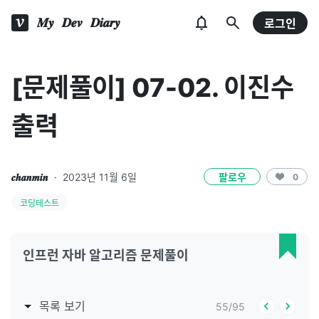
𝑴𝒚 𝑫𝒆𝒗 𝑫𝒊𝒂𝒓𝒚
로그인
[문제풀이] 07-02. 이진수
출력
𝒄𝒉𝒂𝒏𝒎𝒊𝒏
·
2023년 11월 6일
팔로우
0
코딩테스트
인프런 자바 알고리즘 문제풀이
목록 보기
55
/
95