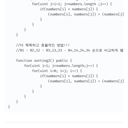
            for(uint j=i+1; j<numbers.length ;j++) {

                if(numbers[i] < numbers[j]) {

                    (numbers[i], numbers[j]) = (numbers[j], 
                }

            }

        }

    }

    //더 똑똑하고 효율적인 방법!!!

    //01 - 02,12 - 03,13,23 - 04,14,24,34 순으로 비교하게 됌

    function sorting2() public {

        for(uint j=1; j<numbers.length;j++) {

            for(uint i=0; i<j; i++) {

                if(numbers[i] < numbers[j]) {

                    (numbers[i], numbers[j]) = (numbers[j], 
                }

            }

        }

    }

}