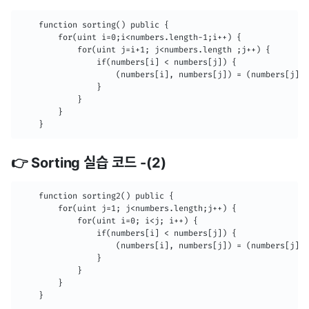
    function sorting() public {

        for(uint i=0;i<numbers.length-1;i++) {

            for(uint j=i+1; j<numbers.length ;j++) {

                if(numbers[i] < numbers[j]) {

                    (numbers[i], numbers[j]) = (numbers[j], 
                }

            }

        }

    }
👉 Sorting 실습 코드 -(2)
    function sorting2() public {

        for(uint j=1; j<numbers.length;j++) {

            for(uint i=0; i<j; i++) {

                if(numbers[i] < numbers[j]) {

                    (numbers[i], numbers[j]) = (numbers[j], 
                }

            }

        }

    }