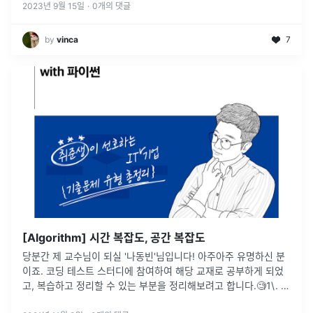
순(사전
...
2023년 9월 15일
·
0
개의 댓글
by
vinca
7
[Algorithm] 시간 복잡도, 공간 복잡도
당분간 제 교수님이 되실 '나동빈'님입니다! 아주아주 유명하신 분
이죠. 코딩 테스트 스터디에 참여하여 해당 교재로 공부하게 되었
고, 복습하고 정리할 수 있는 부분을 정리해보려고 합니다.🧐1\. 코
딩 테스트 출제 경향 분석 및 파이썬 문법 부수기오늘은1강: 코딩