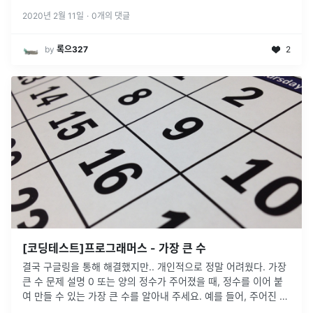
Jupyter Notebook에서 Magic Command 사
...
2020년 2월 11일
·
0
개의 댓글
by
록으327
2
[코딩테스트]프로그래머스 - 가장 큰 수
결국 구글링을 통해 해결했지만.. 개인적으로 정말 어려웠다. 가장
큰 수 문제 설명 0 또는 양의 정수가 주어졌을 때, 정수를 이어 붙
여 만들 수 있는 가장 큰 수를 알아내 주세요. 예를 들어, 주어진 정
수가 [6, 10, 2]라면 [6102, 6210, 1062,
...