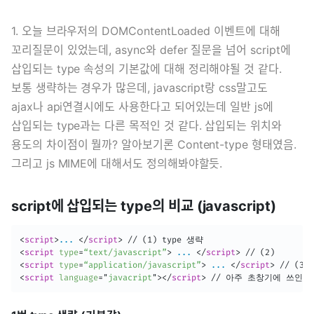
1. 오늘 브라우저의 DOMContentLoaded 이벤트에 대해
꼬리질문이 있었는데, async와 defer 질문을 넘어 script에
삽입되는 type 속성의 기본값에 대해 정리해야될 것 같다.
보통 생략하는 경우가 많은데, javascript랑 css말고도
ajax나 api연결시에도 사용한다고 되어있는데 일반 js에
삽입되는 type과는 다른 목적인 것 같다. 삽입되는 위치와
용도의 차이점이 뭘까? 알아보기론 Content-type 형태였음.
그리고 js MIME에 대해서도 정의해봐야할듯.
script에 삽입되는 type의 비교 (javascript)
<
script
>
...
</
script
>
<
script
type
=
“text/javascript”
>
...
</
script
>
<
script
type
=
“application/javascript”
>
...
</
script
>
<
script
language
=
"
javacript
"
>
</
script
>
 // 아주 초창기에 쓰인 