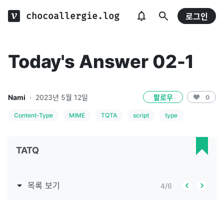
chocoallergie.log
로그인
Today's Answer 02-1
Nami
·
2023년 5월 12일
팔로우
0
Content-Type
MIME
TQTA
script
type
TATQ
목록 보기
4
/
6