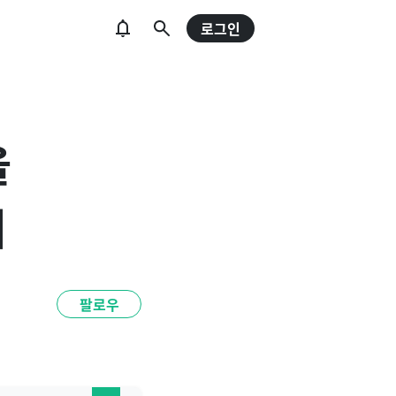
로그인
을
기
팔로우