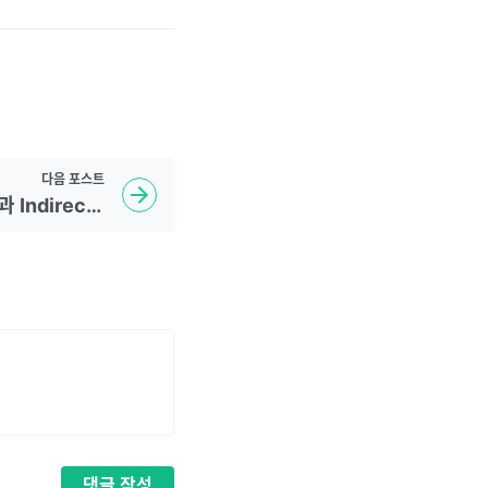
다음
포스트
WebAssembly의 타입과 Indirect Call의 취약점
댓글
작성