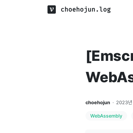
choehojun.log
[Emsc
WebA
choehojun
·
2023년
WebAssembly