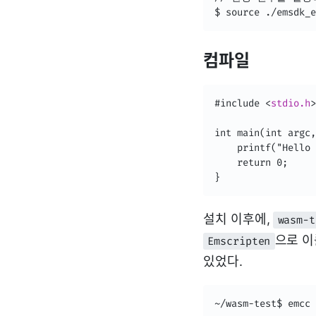
컴파일
#include 
<
stdio.h
>
int main(int argc,
    printf("Hello 
    return 0;

}
설치 이후에,
wasm-t
으로 이
Emscripten
있었다.
~/wasm-test$ emcc 