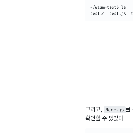
~/wasm-test$ ls

test.c  test.js  t
그리고,
를
Node.js
확인할 수 있었다.