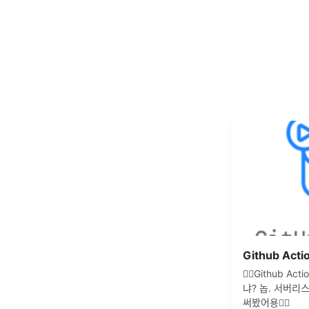
🤷‍♂️Github 
냐? 놉. 서버리
써봤어용🙆‍♂️