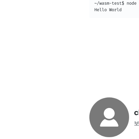
~/wasm-test$ node 
Hello World
c
보