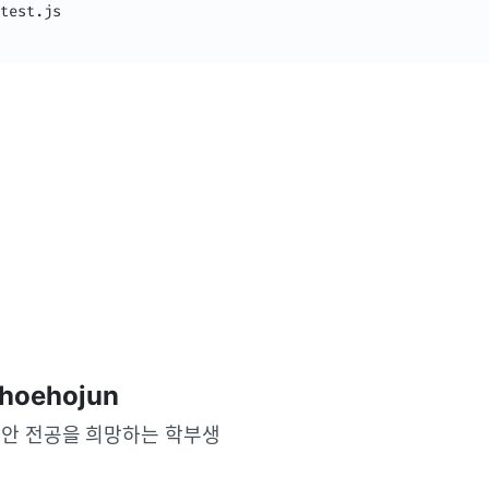
test.js

hoehojun
안 전공을 희망하는 학부생