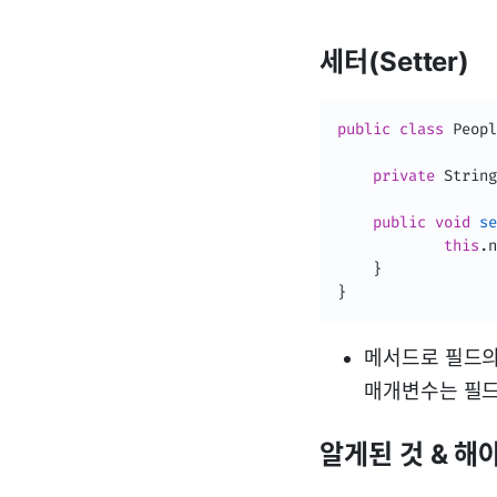
세터(Setter)
public
class
Peopl
private
String
public
void
se
this
.
n
}
}
메서드로 필드의 
매개변수는 필드
알게된 것 & 해