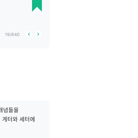
19
/
640
 개념들을
던 게터와 세터에