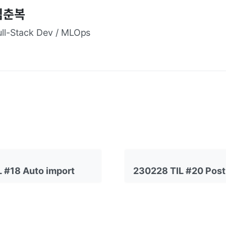
김춘복
ull-Stack Dev / MLOps
 #18 Auto import