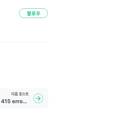
팔로우
다음
포스트
230228 TIL #20 Post 415 error / @Transactional / Put / Delete