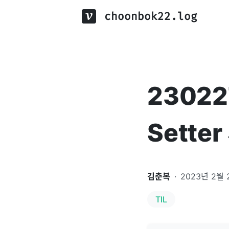
choonbok22.log
230227
Sette
김춘복
·
2023년 2월 
TIL