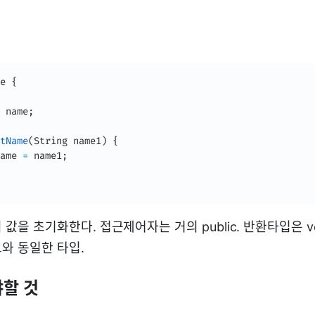
e
{
 name
;
tName
(
String
 name1
)
{
ame 
=
 name1
;
값을 초기화한다. 접근제어자는 거의 public. 반환타입은 vo
와 동일한 타입.
야할 것