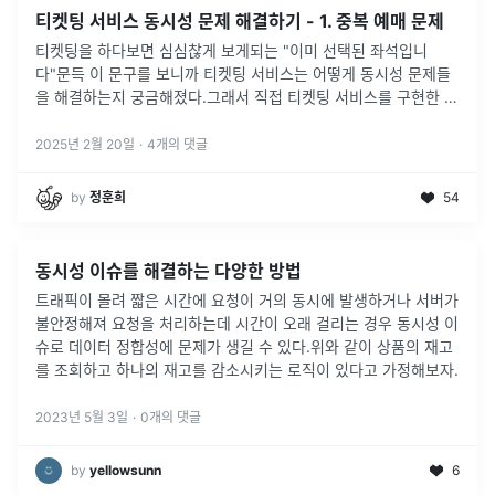
티켓팅 서비스 동시성 문제 해결하기 - 1. 중복 예매 문제
티켓팅을 하다보면 심심찮게 보게되는 "이미 선택된 좌석입니
다"문득 이 문구를 보니까 티켓팅 서비스는 어떻게 동시성 문제들
을 해결하는지 궁금해졌다.그래서 직접 티켓팅 서비스를 구현한 뒤
부하 테스트를 진행하였고, 이 과정에서 발생한 동시성 문제를 해
결해보았다.
2025년 2월 20일
·
4
개의 댓글
by
정훈희
54
동시성 이슈를 해결하는 다양한 방법
트래픽이 몰려 짧은 시간에 요청이 거의 동시에 발생하거나 서버가
불안정해져 요청을 처리하는데 시간이 오래 걸리는 경우 동시성 이
슈로 데이터 정합성에 문제가 생길 수 있다.위와 같이 상품의 재고
를 조회하고 하나의 재고를 감소시키는 로직이 있다고 가정해보자.
2023년 5월 3일
·
0
개의 댓글
by
yellowsunn
6