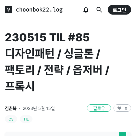
choonbok22.log
로그인
230515 TIL #85
디자인패턴 / 싱글톤 /
팩토리 / 전략 / 옵저버 /
프록시
김춘복
·
2023년 5월 15일
팔로우
0
CS
TIL