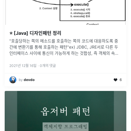
⭐ [Java] 디자인패턴 정리
"호출당하는 쪽의 메소드를 호출하는 쪽의 코드에 대응하도록 중
간에 변환기를 통해 호출하는 패턴"ex) JDBC, JRE서로 다른 두
인터페이스 사이에 통신이 가능하게 하는 것합성, 즉 객체의 속성
으로 만들어서 참조하는 디자인 패턴"제어 흐름을 조정하기 위한
목적으로 중
...
2021년 12월 16일
·
0
개의 댓글
by
devdo
6