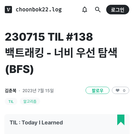
choonbok22.log
로그인
230715 TIL #138
백트래킹 - 너비 우선 탐색
(BFS)
김춘복
·
2023년 7월 15일
팔로우
0
TIL
알고리즘
TIL : Today I Learned