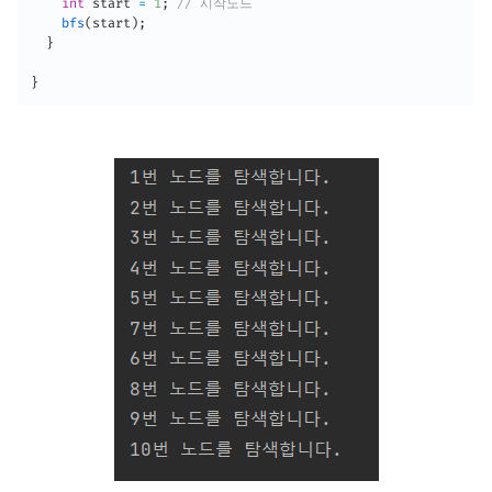
int
 start 
=
1
;
// 시작노드
bfs
(
start
)
;
}
}