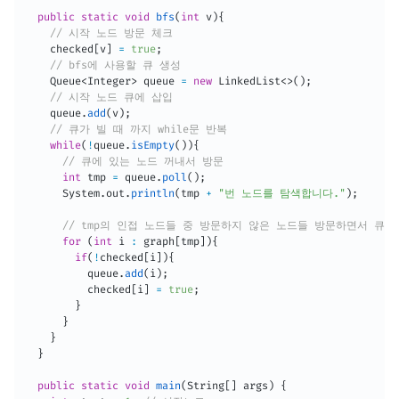
public
static
void
bfs
(
int
 v
)
{
// 시작 노드 방문 체크
    checked
[
v
]
=
true
;
// bfs에 사용할 큐 생성
Queue
<
Integer
>
 queue 
=
new
LinkedList
<
>
(
)
;
// 시작 노드 큐에 삽입
    queue
.
add
(
v
)
;
// 큐가 빌 때 까지 while문 반복
while
(
!
queue
.
isEmpty
(
)
)
{
// 큐에 있는 노드 꺼내서 방문
int
 tmp 
=
 queue
.
poll
(
)
;
System
.
out
.
println
(
tmp 
+
"번 노드를 탐색합니다."
)
;
// tmp의 인접 노드들 중 방문하지 않은 노드들 방문하면서 큐에
for
(
int
 i 
:
 graph
[
tmp
]
)
{
if
(
!
checked
[
i
]
)
{
          queue
.
add
(
i
)
;
          checked
[
i
]
=
true
;
}
}
}
}
public
static
void
main
(
String
[
]
 args
)
{