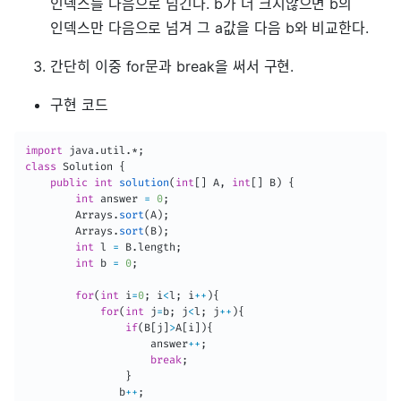
인덱스를 다음으로 넘긴다. b가 더 크지않으면 b의
인덱스만 다음으로 넘겨 그 a값을 다음 b와 비교한다.
간단히 이중 for문과 break을 써서 구현.
구현 코드
import
java
.
util
.
*
;
class
Solution
{
public
int
solution
(
int
[
]
A
,
int
[
]
B
)
{
int
 answer 
=
0
;
Arrays
.
sort
(
A
)
;
Arrays
.
sort
(
B
)
;
int
 l 
=
B
.
length
;
int
 b 
=
0
;
for
(
int
 i
=
0
;
 i
<
l
;
 i
++
)
{
for
(
int
 j
=
b
;
 j
<
l
;
 j
++
)
{
if
(
B
[
j
]
>
A
[
i
]
)
{
                    answer
++
;
break
;
}
               b
++
;