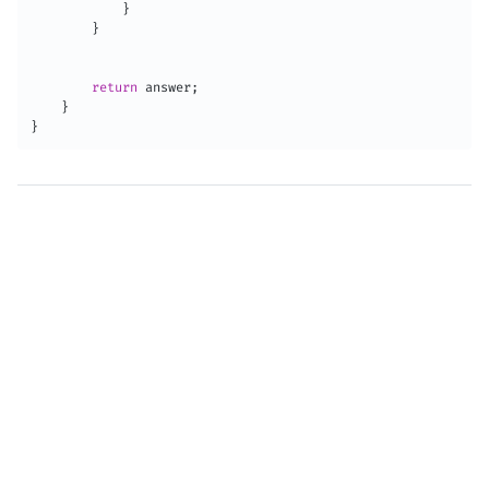
}
}
return
 answer
;
}
}