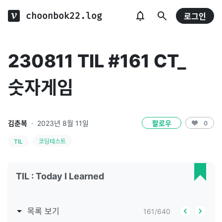
choonbok22.log
로그인
230811 TIL #161 CT_
숫자게임
김춘복
·
2023년 8월 11일
팔로우
0
TIL
코딩테스트
TIL : Today I Learned
목록 보기
161
/
640