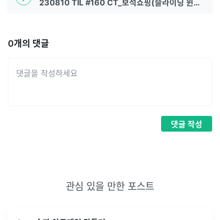
230810 TIL #160 CT_보석쇼핑(슬라이딩 윈도우 / 투포인터 + 해시맵)
0
개의 댓글
댓글
작성
관심 있을 만한 포스트