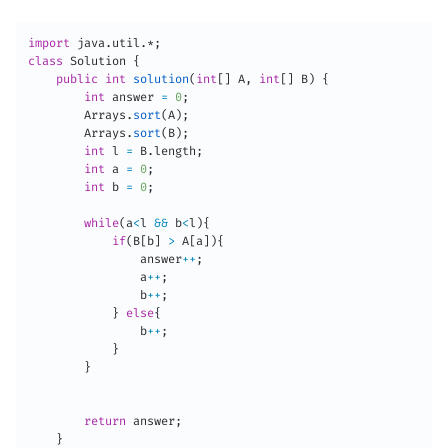
import
java
.
util
.
*
;
class
Solution
{
public
int
solution
(
int
[
]
A
,
int
[
]
B
)
{
int
 answer 
=
0
;
Arrays
.
sort
(
A
)
;
Arrays
.
sort
(
B
)
;
int
 l 
=
B
.
length
;
int
 a 
=
0
;
int
 b 
=
0
;
while
(
a
<
l 
&&
 b
<
l
)
{
if
(
B
[
b
]
>
A
[
a
]
)
{
                answer
++
;
                a
++
;
                b
++
;
}
else
{
                b
++
;
}
}
return
 answer
;
}