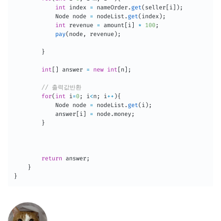
int
 index 
=
 nameOrder
.
get
(
seller
[
i
]
)
;
Node
 node 
=
 nodeList
.
get
(
index
)
;
int
 revenue 
=
 amount
[
i
]
*
100
;
pay
(
node
,
 revenue
)
;
}
int
[
]
 answer 
=
new
int
[
n
]
;
// 출력값반환
for
(
int
 i
=
0
;
 i
<
n
;
 i
++
)
{
Node
 node 
=
 nodeList
.
get
(
i
)
;
            answer
[
i
]
=
 node
.
money
;
}
return
 answer
;
}
}