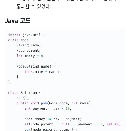
통과할 수 있었다.
Java 코드
import
java
.
util
.
*
;
class
Node
{
String
 name
;
Node
 parent
;
int
 money 
=
0
;
Node
(
String
 name
)
{
this
.
name 
=
 name
;
}
}
class
Solution
{
// 정산
public
void
pay
(
Node
 node
,
int
 rev
)
{
int
 payment 
=
 rev 
/
10
;
        node
.
money 
+=
 rev 
-
 payment
;
if
(
node
.
parent 
==
null
||
 payment 
==
0
)
return
;
pay
(
node
.
parent
,
 payment
)
;