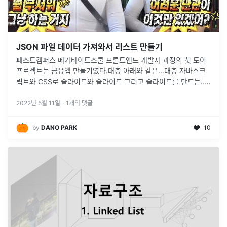
JSON 파일 데이터 가져와서 리스트 만들기
패스트캠퍼스 메가바이트스쿨 프론트엔드 개발자 과정의 첫 토이
프로젝트는 금융앱 만들기였다.대충 아래와 같은...대충 자바스크
립트와 CSS로 슬라이드와 슬라이드 그리고 슬라이드를 만드는...
그런데 JSON 파일 데이터를 추출하는 건 배운 적이 없는데?...도
와줘잉아래의
...
2022년 5월 11일
·
1
개의 댓글
by
DANO PARK
10