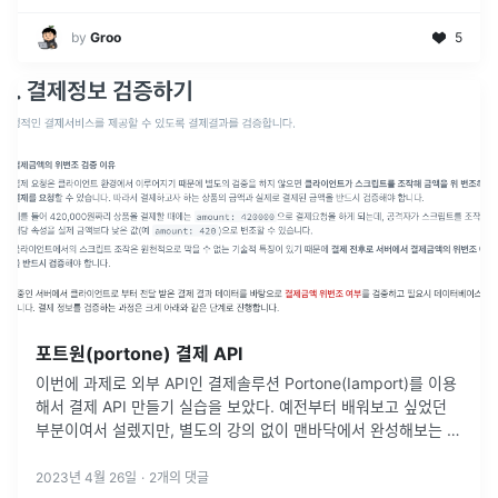
by
Groo
5
포트원(portone) 결제 API
이번에 과제로 외부 API인 결제솔루션 Portone(Iamport)를 이용
해서 결제 API 만들기 실습을 보았다. 예전부터 배워보고 싶었던
부분이여서 설렜지만, 별도의 강의 없이 맨바닥에서 완성해보는 첫
과제여서인지, 어디서부터 어떻게 시작해야 하는지부터 감도 못
잡
...
2023년 4월 26일
·
2
개의 댓글