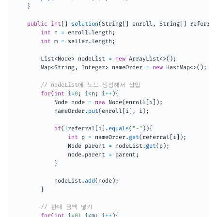
}
public
int
[
]
solution
(
String
[
]
 enroll
,
String
[
]
 referral
int
 n 
=
 enroll
.
length
;
int
 m 
=
 seller
.
length
;
List
<
Node
>
 nodeList 
=
new
ArrayList
<
>
(
)
;
Map
<
String
,
Integer
>
 nameOrder 
=
new
HashMap
<
>
(
)
;
// nodeList에 노드 생성해서 삽입
for
(
int
 i
=
0
;
 i
<
n
;
 i
++
)
{
Node
 node 
=
new
Node
(
enroll
[
i
]
)
;
            nameOrder
.
put
(
enroll
[
i
]
,
 i
)
;
if
(
!
referral
[
i
]
.
equals
(
"-"
)
)
{
int
 p 
=
 nameOrder
.
get
(
referral
[
i
]
)
;
Node
 parent 
=
 nodeList
.
get
(
p
)
;
                node
.
parent 
=
 parent
;
}
            nodeList
.
add
(
node
)
;
}
// 판매 금액 넣기
for
(
int
 i
=
0
;
 i
<
m
;
 i
++
)
{